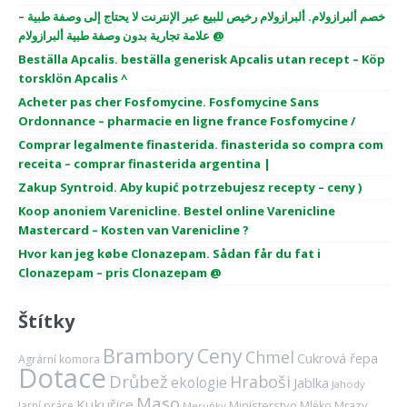
خصم ألبرازولام. ألبرازولام رخيص للبيع عبر الإنترنت لا يحتاج إلى وصفة طبية –
علامة تجارية بدون وصفة طبية ألبرازولام @
Beställa Apcalis. beställa generisk Apcalis utan recept – Köp
torsklön Apcalis ^
Acheter pas cher Fosfomycine. Fosfomycine Sans
Ordonnance – pharmacie en ligne france Fosfomycine /
Comprar legalmente finasterida. finasterida so compra com
receita – comprar finasterida argentina |
Zakup Syntroid. Aby kupić potrzebujesz recepty – ceny )
Koop anoniem Varenicline. Bestel online Varenicline
Mastercard – Kosten van Varenicline ?
Hvor kan jeg købe Clonazepam. Sådan får du fat i
Clonazepam – pris Clonazepam @
Štítky
Brambory
Ceny
Chmel
Cukrová řepa
Agrární komora
Dotace
Drůbež
Hraboši
ekologie
Jablka
Jahody
Maso
Kukuřice
Ministerstvo
Mrazy
Jarní práce
Mléko
Meruňky