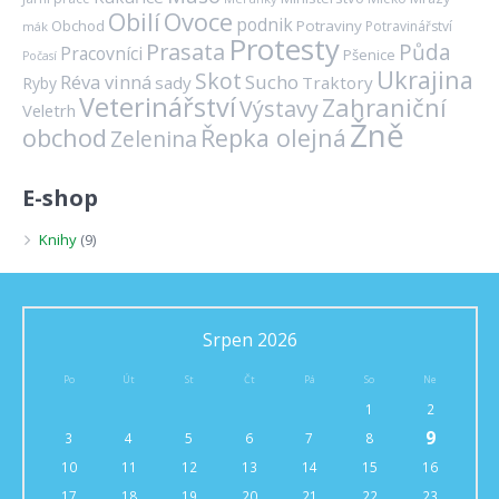
Ovoce
Obilí
podnik
Obchod
Potraviny
Potravinářství
mák
Protesty
Prasata
Půda
Pracovníci
Pšenice
Počasí
Ukrajina
Skot
Réva vinná
Sucho
sady
Traktory
Ryby
Veterinářství
Zahraniční
Výstavy
Veletrh
Žně
obchod
Řepka olejná
Zelenina
E-shop
Knihy
(9)
Srpen 2026
Po
Út
St
Čt
Pá
So
Ne
1
2
9
3
4
5
6
7
8
10
11
12
13
14
15
16
17
18
19
20
21
22
23