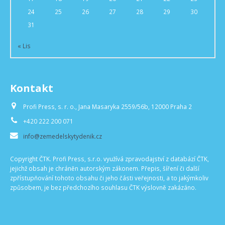
24
25
26
27
28
29
30
31
« Lis
Kontakt
Profi Press, s. r. o., Jana Masaryka 2559/56b, 12000 Praha 2
+420 222 200 071
info@zemedelskytydenik.cz
Copyright ČTK. Profi Press, s.r.o. využívá zpravodajství z databází ČTK,
jejichž obsah je chráněn autorským zákonem. Přepis, šíření či další
zpřístupňování tohoto obsahu či jeho části veřejnosti, a to jakýmkoliv
způsobem, je bez předchozího souhlasu ČTK výslovně zakázáno.