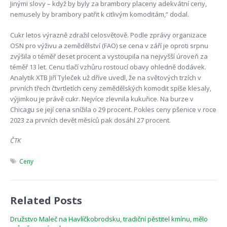
Jinými slovy – když by byly za brambory placeny adekvátní ceny,
nemusely by brambory patřit k citlivým komoditám,“ dodal.
Cukr letos výrazně zdražil celosvětově. Podle zprávy organizace
OSN pro výživu a zemědělství (FAO) se cena v září je oproti srpnu
zvýšila o téměř deset procent a vystoupila na nejvyšší úroveň za
téměř 13 let. Cenu tlačí vzhůru rostoucí obavy ohledně dodávek.
Analytik XTB Jiří Tyleček už dříve uvedl, že na světových trzích v
prvních třech čtvrtletích ceny zemědělských komodit spíše klesaly,
výjimkou je právě cukr. Nejvíce zlevnila kukuřice. Na burze v
Chicagu se její cena snížila o 29 procent. Pokles ceny pšenice v roce
2023 za prvních devět měsíců pak dosáhl 27 procent.
ČTK
Ceny
Related Posts
Družstvo Maleč na Havlíčkobrodsku, tradiční pěstitel kmínu, mělo