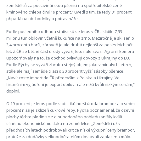
zemědělců za potravinářskou pšenici na spotřebitelské ceně
kmínového chleba činil 19 procent,“ uvedl s tím, že tedy 81 procent
připadá na obchodníky a potravináře.
Podle posledního odhadu statistiků se letos v ČR sklidilo 7,93
milionu tun obilovin včetně kukuřice na zrno. Meziročně je sklizeň o
3,4 procenta horší, zároveň je ale druhá nejlepší za posledních pět
let. Z ČR se běžně část úrody vyváží, letos ale svaz i Agrární komora
upozorňovaly na to, že obchod ovlivňují dovozy z Ukrajiny do EU.
Podle Pýchy se vyváží zhruba stejný objem jako v minulých letech,
stále ale mají zemědělci asi o 30 procent vyšší zásoby pšenice.
„Navíc roste import do ČR především z Polska a Ukrajiny. Ve
finančním vyjádření je export obilovin ale nižší kvůli nízkým cenám,“
doplnil.
O 19 procent je letos podle statistiků horší úroda brambor a o sedm
procent nižší je sklizeň cukrové řepy. Pýcha poznamenal, že osevní
plochy těchto plodin se z dlouhodobého pohledu snížily kvůli
silnému ekonomickému tlaku na zemědělce. „Zemědělci už v
předchozích letech podrobovali kritice nízké výkupní ceny brambor,
protože za dodávky velkoodběratelům dostávali zaplaceno málo.