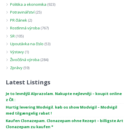
Politika a ekonomika
(923)
Potravinářství
(25)
PR článek
(2)
Rostlinná výroba
(767)
SR
(105)
Upoutávka na číslo
(53)
Výstavy
(1)
Živočišná výroba
(284)
Zprávy
(59)
Latest Listings
Je to levnější Alprazolam. Nakupte nejlevněji – koupit online
z ČR :
Hurtig levering Modvigil. køb os show Modvigil – Modvigil
med tilgængelig rabat !
Kaufen Clonazepam. Clonazepam ohne Rezept – billigste Art
Clonazepam zu kaufen *