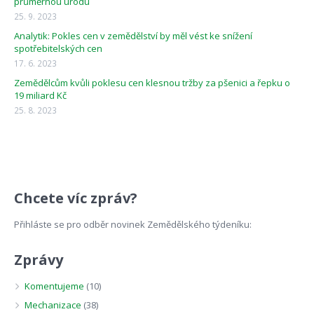
průměrnou úrodu
25. 9. 2023
Analytik: Pokles cen v zemědělství by měl vést ke snížení
spotřebitelských cen
17. 6. 2023
Zemědělcům kvůli poklesu cen klesnou tržby za pšenici a řepku o
19 miliard Kč
25. 8. 2023
Chcete víc zpráv?
Přihláste se pro odběr novinek Zemědělského týdeníku:
Zprávy
Komentujeme
(10)
Mechanizace
(38)