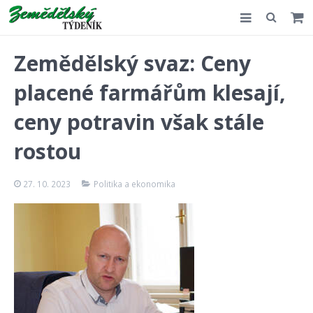
Slovensko
Zemědělský svaz: Ceny
Komentář
placené farmářům klesají,
Akce
ceny potravin však stále
E-shop
rostou
Kontakt
27. 10. 2023
Politika a ekonomika