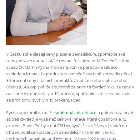
V Česku stále klesají ceny placené zemědělcům, spotřebitelské
ceny potravin naopak stále rostou, řekl předseda Zemědělského
svazu ČR Martin Pýcha. Podle něj vzniká paradoxní situace i
vzhledem k tomu, že produkty ze zemědělství tvoří zpravidla pět až
30 procent ceny finálních produktů. Z dat Českého statistického
úřadu (ČSÚ) vyplývá, že souhrnně za první tři čtvrtletí roku se ceny v
rostlinné výrobě snížily o 12 procent, spotřebitelské ceny potravin
se proti tomu zvýšily o 15 procent, uvedl.
Pýcha upozornil na to, že
souhrnná míra inflace
u potravin za první
až třetí čtvrtletí je vyšší než celková inflace, která dosahovala 12
procent. Podle Pýchy z dat ČSÚ vyplývá, že u většiny výrobků na
trhu se podíl cen placených zemědělcům na finální ceně v
obchodech pohybuje pod třetinou. „V roce 2022 podíl ceny