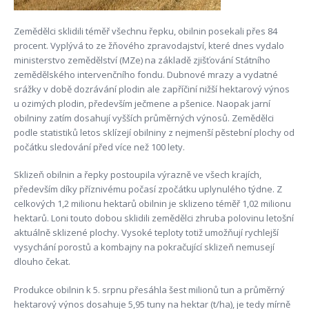
Zemědělci sklidili téměř všechnu řepku, obilnin posekali přes 84
procent. Vyplývá to ze žňového zpravodajství, které dnes vydalo
ministerstvo zemědělství (MZe) na základě zjišťování Státního
zemědělského intervenčního fondu. Dubnové mrazy a vydatné
srážky v době dozrávání plodin ale zapříčiní nižší hektarový výnos
u ozimých plodin, především ječmene a pšenice. Naopak jarní
obilniny zatím dosahují vyšších průměrných výnosů. Zemědělci
podle statistiků letos sklízejí obilniny z nejmenší pěstební plochy od
počátku sledování před více než 100 lety.
Sklizeň obilnin a řepky postoupila výrazně ve všech krajích,
především díky příznivému počasí zpočátku uplynulého týdne. Z
celkových 1,2 milionu hektarů obilnin je sklizeno téměř 1,02 milionu
hektarů. Loni touto dobou sklidili zemědělci zhruba polovinu letošní
aktuálně sklizené plochy. Vysoké teploty totiž umožňují rychlejší
vysychání porostů a kombajny na pokračující sklizeň nemusejí
dlouho čekat.
Produkce obilnin k 5. srpnu přesáhla šest milionů tun a průměrný
hektarový výnos dosahuje 5,95 tuny na hektar (t/ha), je tedy mírně