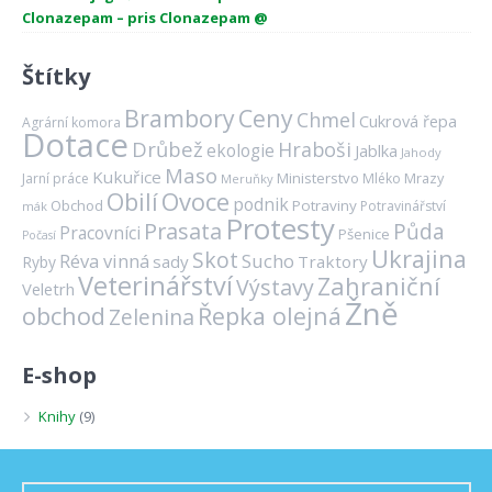
Clonazepam – pris Clonazepam @
Štítky
Brambory
Ceny
Chmel
Cukrová řepa
Agrární komora
Dotace
Drůbež
Hraboši
ekologie
Jablka
Jahody
Maso
Kukuřice
Ministerstvo
Mrazy
Jarní práce
Mléko
Meruňky
Ovoce
Obilí
podnik
Obchod
Potraviny
Potravinářství
mák
Protesty
Prasata
Půda
Pracovníci
Pšenice
Počasí
Ukrajina
Skot
Réva vinná
Sucho
sady
Traktory
Ryby
Veterinářství
Zahraniční
Výstavy
Veletrh
Žně
obchod
Řepka olejná
Zelenina
E-shop
Knihy
(9)