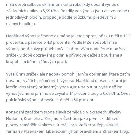
nižší oproti celkové sklizni loňského roku, kdy dosáhl výnos u
základních obilovin 5,99 t/ha. Rozdíly ve výnosu jsou ale znatelné u
jednotlivých plodin, propad je podle průzkumu především u
ozimých obilnin.
Například výnos ječmene ozimého je letos oproti loňsku nižší o 13,3
procenta, u pšenice o 4,3 procenta. Podle MZe způsobil nižší
výnosy nepříznivý průběh počasí, především nadměrné množství
srážek v době dozrávání plodin a přívalové deště s bouřkami a
krupobitím během žňových prací.
Vyšší úhrn srážek ale naopak pomohl jarním obilninám, které zatím
dosahují vyšších průměrných výnosů. Například u pšenice jarní je
letošní dosažený průměrný výnos 4,86 t/ha o tunu vyšší než loni,
výnos ječmene jarního se zvýšil o 14 procent, tedy o 0,69 t/ha. Oves
pak loňský výnos převyšuje téměř o 50 procent.
Konec žní začátkem srpna slavili zemědělci v okresech Břeclav,
Hodonín, Kroměříž a Znojmo, v Čechách jako první sklidili své
plochy zemědělci v okrese Kutná Hora. Veškerou řepku sklidili
farmáři v Plzeňském, Libereckém, Jihomoravském a Zlínském kraji.