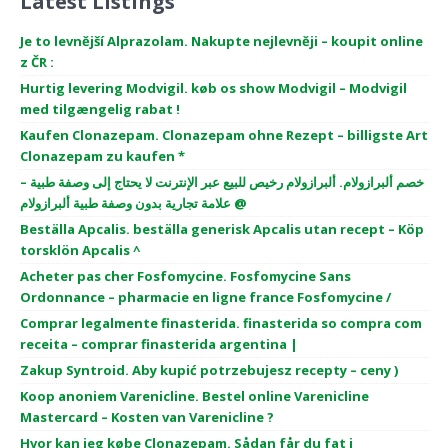
Latest Listings
Je to levnější Alprazolam. Nakupte nejlevněji – koupit online
z ČR :
Hurtig levering Modvigil. køb os show Modvigil – Modvigil
med tilgængelig rabat !
Kaufen Clonazepam. Clonazepam ohne Rezept – billigste Art
Clonazepam zu kaufen *
خصم ألبرازولام. ألبرازولام رخيص للبيع عبر الإنترنت لا يحتاج إلى وصفة طبية –
علامة تجارية بدون وصفة طبية ألبرازولام @
Beställa Apcalis. beställa generisk Apcalis utan recept – Köp
torsklön Apcalis ^
Acheter pas cher Fosfomycine. Fosfomycine Sans
Ordonnance – pharmacie en ligne france Fosfomycine /
Comprar legalmente finasterida. finasterida so compra com
receita – comprar finasterida argentina |
Zakup Syntroid. Aby kupić potrzebujesz recepty – ceny )
Koop anoniem Varenicline. Bestel online Varenicline
Mastercard – Kosten van Varenicline ?
Hvor kan jeg købe Clonazepam. Sådan får du fat i