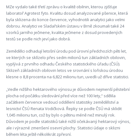
MZe vydalo také třetí zprávu o kvalitě obilnin, kterou zjišťuje
laboratoř Agrotest fyto. Kvalitu dosud analyzované pšenice, která
byla sklizena do konce července, vyhodnotili analytici jako velmi
dobrou. Analytici ve Sladařském ústavu v Brně zkoumali také 24
vzorků jarního ječmene, kvalita ječmene z dosud provedených
testů se podle nich jeví jako dobrá.
Zemědělci odhadují letošní úrodu pod úrovní předchozích pěti let,
ve kterých se sklízelo přes sedm milionů tun základních obilovin,
vyplývá z prvního odhadu Českého statistického úřadu (ČSÚ).
Sklizeň základních obilovin letos ve srovnání s loňskou úrodou
klesne o 8,8 procenta na 6,822 milionu tun, uvedli už dříve statistici.
„Vedle nižšího hektarového výnosu je důvodem nejmenší pěstební
plocha od počátku sledování před více než 100 lety,“ sdělila
začátkem července vedoucí oddělení statistiky zemědělství a
lesnictví ČSÚ Renata Vodičková. Řepky se podle ČSÚ má sklidit
1,045 milionu tun, což by bylo o pětinu méně než minulý rok.
Důvodem je podle statistiků také nižší očekávaný hektarový výnos,
ale i výrazné zmenšení osevní plochy. Statistici údaje o sklizni
během léta ještě několikrát zpřesní.