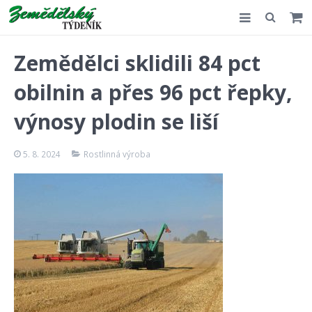
Slovensko
Zemědělci sklidili 84 pct
Komentář
obilnin a přes 96 pct řepky,
Akce
výnosy plodin se liší
E-shop
5. 8. 2024
Rostlinná výroba
Kontakt