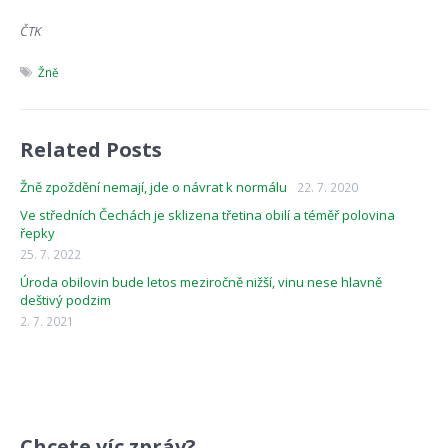
ČTK
Žně
Related Posts
Žně zpoždění nemají, jde o návrat k normálu
22. 7. 2020
Ve středních Čechách je sklizena třetina obilí a téměř polovina
řepky
25. 7. 2022
Úroda obilovin bude letos meziročně nižší, vinu nese hlavně
deštivý podzim
2. 7. 2021
Chcete víc zpráv?