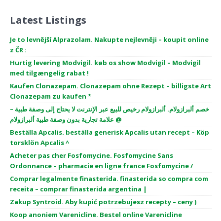
Latest Listings
Je to levnější Alprazolam. Nakupte nejlevněji – koupit online
z ČR :
Hurtig levering Modvigil. køb os show Modvigil – Modvigil
med tilgængelig rabat !
Kaufen Clonazepam. Clonazepam ohne Rezept – billigste Art
Clonazepam zu kaufen *
خصم ألبرازولام. ألبرازولام رخيص للبيع عبر الإنترنت لا يحتاج إلى وصفة طبية –
علامة تجارية بدون وصفة طبية ألبرازولام @
Beställa Apcalis. beställa generisk Apcalis utan recept – Köp
torsklön Apcalis ^
Acheter pas cher Fosfomycine. Fosfomycine Sans
Ordonnance – pharmacie en ligne france Fosfomycine /
Comprar legalmente finasterida. finasterida so compra com
receita – comprar finasterida argentina |
Zakup Syntroid. Aby kupić potrzebujesz recepty – ceny )
Koop anoniem Varenicline. Bestel online Varenicline