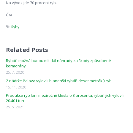
Na vývoz jde 70 procent ryb.
ČTK
Ryby
Related Posts
Rybáři možná budou mít dál náhrady za škody způsobené
kormorány
25. 7. 2020
Z nádrže Palava vylovili blanenští rybáři deset metráků ryb
15. 11. 2020
Produkce ryb loni meziročně klesla o 3 procenta, rybáři jich vylovili
20.401 tun
25. 5. 2021