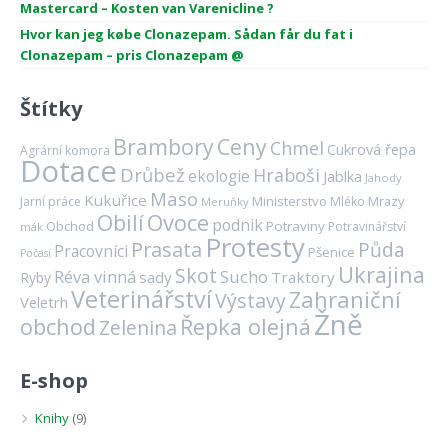
Mastercard – Kosten van Varenicline ?
Hvor kan jeg købe Clonazepam. Sådan får du fat i
Clonazepam – pris Clonazepam @
Štítky
Brambory
Ceny
Chmel
Cukrová řepa
Agrární komora
Dotace
Drůbež
Hraboši
ekologie
Jablka
Jahody
Maso
Kukuřice
Ministerstvo
Mrazy
Jarní práce
Mléko
Meruňky
Ovoce
Obilí
podnik
Obchod
Potraviny
Potravinářství
mák
Protesty
Prasata
Půda
Pracovníci
Pšenice
Počasí
Ukrajina
Skot
Réva vinná
Sucho
sady
Traktory
Ryby
Veterinářství
Zahraniční
Výstavy
Veletrh
Žně
obchod
Řepka olejná
Zelenina
E-shop
Knihy
(9)