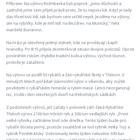
Příbrami. Na výlovu Rožmberka byli poprvé. „Jsme důchodci a
zadruhé jsme sem přijeli právě proto, že tu nejsou lidi. Když je tady
dav třicet tisíc lidí, tak bychom sem určitě nejeli. Jezdíme na výlovy,
ale na rybníky, kde je míň lidí: na Bezdrev, na Munický,“ řekli
manželé Burianovi.
Na hrázi je otevřený jediný stánek, kde se prodávají i kapří
hranolky. Po 8:15 přijela zkontrolovat situaci dvojice policistů. Oproti
posledním rokům chyběla tradiční kulisa výlovu, východ slunce,
protože je zataženo.
Na výlovu se podílí 50 rybářů a žáci rybářské školy v Třeboni. V
minulých letech pořádali slavnostní výlov o víkendu, aby zvýšili
povědomí o rybářském řemesle a rybím mase. Letos neorganizují
nic, zrušili i den otevřených dveří na třeboňských sádkách.
Z podzimních výlovů, jež začaly v polovině září, čeká Rybářství
Třeboň výnos 2100 tun tržních ryb a 300 tun vedlejších ryb. „První
velké rybníky začínáme lovit ode dneška. Tento týden bude pro
rybáře docela perný, protože souběžně se loví rybník Velký Tisý a
rybník Ponědrážský. Dohromady tento týden nalovíme 500 tun
tržních ryb,“ řekl Malecha. V říjnu ještě třeboňští rybáři vyloví rybníky