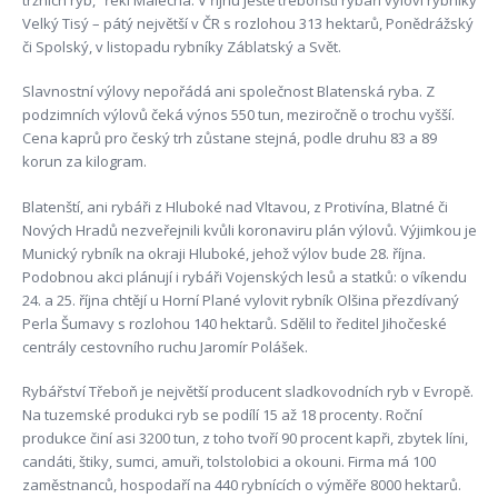
Velký Tisý – pátý největší v ČR s rozlohou 313 hektarů, Ponědrážský
či Spolský, v listopadu rybníky Záblatský a Svět.
Slavnostní výlovy nepořádá ani společnost Blatenská ryba. Z
podzimních výlovů čeká výnos 550 tun, meziročně o trochu vyšší.
Cena kaprů pro český trh zůstane stejná, podle druhu 83 a 89
korun za kilogram.
Blatenští, ani rybáři z Hluboké nad Vltavou, z Protivína, Blatné či
Nových Hradů nezveřejnili kvůli koronaviru plán výlovů. Výjimkou je
Munický rybník na okraji Hluboké, jehož výlov bude 28. října.
Podobnou akci plánují i rybáři Vojenských lesů a statků: o víkendu
24. a 25. října chtějí u Horní Plané vylovit rybník Olšina přezdívaný
Perla Šumavy s rozlohou 140 hektarů. Sdělil to ředitel Jihočeské
centrály cestovního ruchu Jaromír Polášek.
Rybářství Třeboň je největší producent sladkovodních ryb v Evropě.
Na tuzemské produkci ryb se podílí 15 až 18 procenty. Roční
produkce činí asi 3200 tun, z toho tvoří 90 procent kapři, zbytek líni,
candáti, štiky, sumci, amuři, tolstolobici a okouni. Firma má 100
zaměstnanců, hospodaří na 440 rybnících o výměře 8000 hektarů.