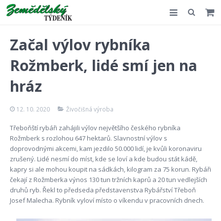
Slovensko
Začal výlov rybníka
Komentář
Rožmberk, lidé smí jen na
Akce
hráz
E-shop
12. 10. 2020
Živočišná výroba
Kontakt
Třeboňští rybáři zahájili výlov největšího českého rybníka
Rožmberk s rozlohou 647 hektarů. Slavnostní výlov s
doprovodnými akcemi, kam jezdilo 50.000 lidí, je kvůli koronaviru
zrušený. Lidé nesmí do míst, kde se loví a kde budou stát kádě,
kapry si ale mohou koupit na sádkách, kilogram za 75 korun. Rybáři
čekají z Rožmberka výnos 130 tun tržních kaprů a 20 tun vedlejších
druhů ryb. Řekl to předseda představenstva Rybářství Třeboň
Josef Malecha. Rybník vyloví místo o víkendu v pracovních dnech.