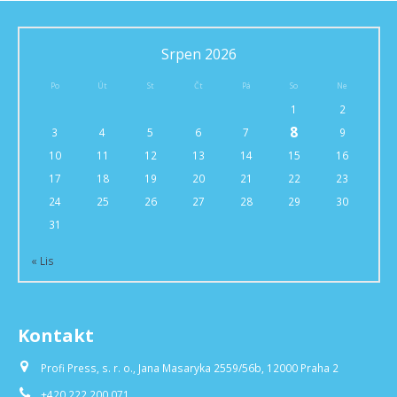
Srpen 2026
Po
Út
St
Čt
Pá
So
Ne
1
2
8
3
4
5
6
7
9
10
11
12
13
14
15
16
17
18
19
20
21
22
23
24
25
26
27
28
29
30
31
« Lis
Kontakt
Profi Press, s. r. o., Jana Masaryka 2559/56b, 12000 Praha 2
+420 222 200 071