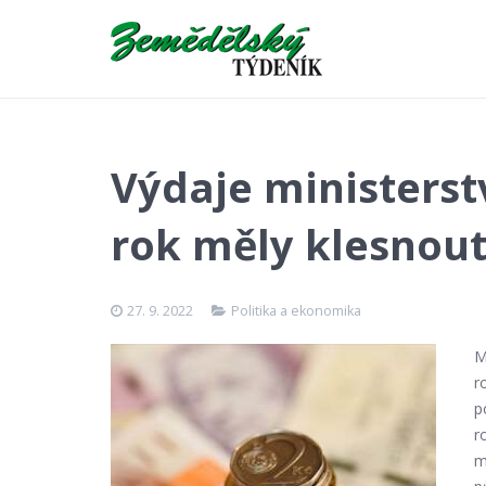
Výdaje ministerst
rok měly klesnout
27. 9. 2022
Politika a ekonomika
M
r
p
r
m