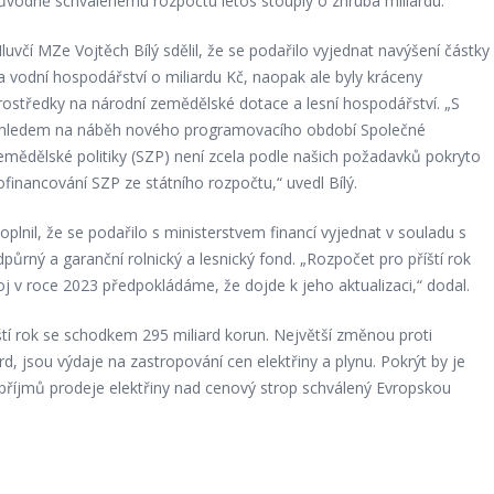
ůvodně schválenému rozpočtu letos stouply o zhruba miliardu.
luvčí MZe Vojtěch Bílý sdělil, že se podařilo vyjednat navýšení částky
a vodní hospodářství o miliardu Kč, naopak ale byly kráceny
rostředky na národní zemědělské dotace a lesní hospodářství. „S
hledem na náběh nového programovacího období Společné
emědělské politiky (SZP) není zcela podle našich požadavků pokryto
ofinancování SZP ze státního rozpočtu,“ uvedl Bílý.
oplnil, že se podařilo s ministerstvem financí vyjednat v souladu s
rný a garanční rolnický a lesnický fond. „Rozpočet pro příští rok
oj v roce 2023 předpokládáme, že dojde k jeho aktualizaci,“ dodal.
íští rok se schodkem 295 miliard korun. Největší změnou proti
d, jsou výdaje na zastropování cen elektřiny a plynu. Pokrýt by je
příjmů prodeje elektřiny nad cenový strop schválený Evropskou