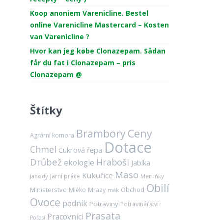
Koop anoniem Varenicline. Bestel
online Varenicline Mastercard – Kosten
van Varenicline ?
Hvor kan jeg købe Clonazepam. Sådan
får du fat i Clonazepam – pris
Clonazepam @
Štítky
Brambory
Ceny
Agrární komora
Dotace
Chmel
Cukrová řepa
Drůbež
Hraboši
ekologie
Jablka
Maso
Kukuřice
Jarní práce
Jahody
Meruňky
Obilí
Ministerstvo
Mrazy
Obchod
Mléko
mák
Ovoce
podnik
Potraviny
Potravinářství
Prasata
Pracovníci
Počasí