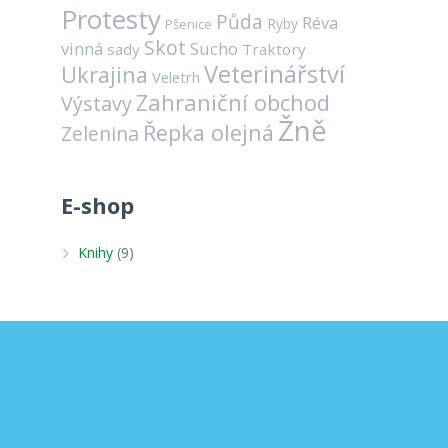
Protesty
Půda
Réva
Ryby
Pšenice
Skot
vinná
Sucho
sady
Traktory
Veterinářství
Ukrajina
Veletrh
Zahraniční obchod
Výstavy
Žně
Řepka olejná
Zelenina
E-shop
Knihy
(9)