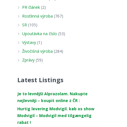
PR článek
(2)
Rostlinná výroba
(767)
SR
(105)
Upoutávka na číslo
(53)
Výstavy
(1)
Živočišná výroba
(284)
Zprávy
(59)
Latest Listings
Je to levnější Alprazolam. Nakupte
nejlevněji – koupit online z ČR :
Hurtig levering Modvigil. køb os show
Modvigil – Modvigil med tilgængelig
rabat !