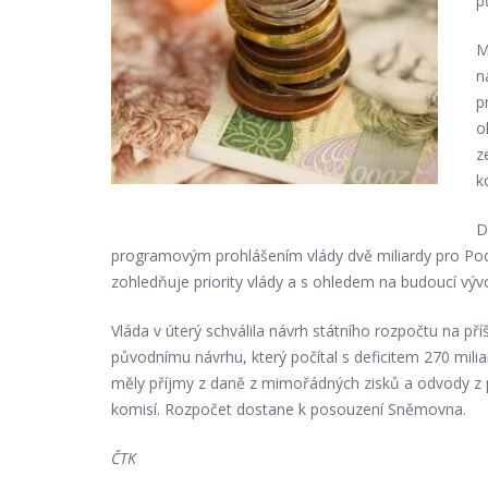
p
M
n
p
o
z
k
D
programovým prohlášením vlády dvě miliardy pro Podpů
zohledňuje priority vlády a s ohledem na budoucí výv
Vláda v úterý schválila návrh státního rozpočtu na př
původnímu návrhu, který počítal s deficitem 270 miliar
měly příjmy z daně z mimořádných zisků a odvody z 
komisí. Rozpočet dostane k posouzení Sněmovna.
ČTK