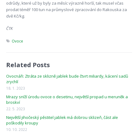
odrůdy, které už by byly za měsíc výrazně horší, tak musel včas
prodat téměř 100 tun na průmyslové zpracování do Rakouska za
dvě Kč/kg.
ČTK
Ovoce
Related Posts
Ovocnáři: Ztráta ze sklizně jablek bude čtvrt miliardy, kácení sadů
zrychlí
18. 1. 2023
Mrazy sníží úrodu ovoce o desetinu, největší propad u meruněk a
broskví
22. 5. 2023
Největší jihočeský pěstitel jablek má dobrou sklizeň, část ale
poškodily kroupy
10. 10. 2022