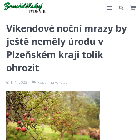
Slovensko
Víkendové noční mrazy by
Komentář
ještě neměly úrodu v
Akce
Plzeňském kraji tolik
E-shop
ohrozit
Kontakt
1. 4. 2022
Rostlinná výroba