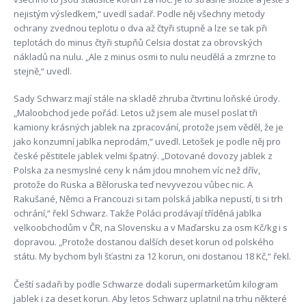
nejistým výsledkem,“ uvedl sadař. Podle něj všechny metody
ochrany zvednou teplotu o dva až čtyři stupně a lze se tak při
teplotách do minus čtyři stupňů Celsia dostat za obrovských
nákladů na nulu. „Ale z minus osmi to nulu neudělá a zmrzne to
stejně,“ uvedl.
Sady Schwarz mají stále na skladě zhruba čtvrtinu loňské úrody.
„Maloobchod jede pořád. Letos už jsem ale musel poslat tři
kamiony krásných jablek na zpracování, protože jsem věděl, že je
jako konzumní jablka neprodám,“ uvedl. Letošek je podle něj pro
české pěstitele jablek velmi špatný. „Dotované dovozy jablek z
Polska za nesmyslné ceny k nám jdou mnohem víc než dřív,
protože do Ruska a Běloruska teď nevyvezou vůbec nic. A
Rakušané, Němci a Francouzi si tam polská jablka nepustí, ti si trh
ochrání,“ řekl Schwarz. Takže Poláci prodávají tříděná jablka
velkoobchodům v ČR, na Slovensku a v Maďarsku za osm Kč/kg i s
dopravou. „Protože dostanou dalších deset korun od polského
státu. My bychom byli šťastni za 12 korun, oni dostanou 18 Kč,“ řekl.
Čeští sadaři by podle Schwarze dodali supermarketům kilogram
jablek i za deset korun. Aby letos Schwarz uplatnil na trhu některé