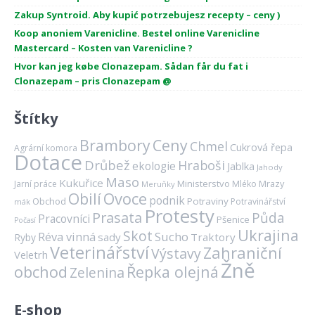
Zakup Syntroid. Aby kupić potrzebujesz recepty – ceny )
Koop anoniem Varenicline. Bestel online Varenicline
Mastercard – Kosten van Varenicline ?
Hvor kan jeg købe Clonazepam. Sådan får du fat i
Clonazepam – pris Clonazepam @
Štítky
Brambory
Ceny
Chmel
Cukrová řepa
Agrární komora
Dotace
Drůbež
Hraboši
ekologie
Jablka
Jahody
Maso
Kukuřice
Ministerstvo
Mrazy
Jarní práce
Mléko
Meruňky
Ovoce
Obilí
podnik
Obchod
Potraviny
Potravinářství
mák
Protesty
Prasata
Půda
Pracovníci
Pšenice
Počasí
Ukrajina
Skot
Réva vinná
Sucho
sady
Traktory
Ryby
Veterinářství
Zahraniční
Výstavy
Veletrh
Žně
obchod
Řepka olejná
Zelenina
E-shop