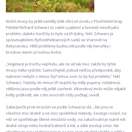
Noční mrazy by ještě neměly tolik ohrozit úrodu v Plzeňském kraji.
Pěstitel Richard Schwarz to zatím u jabloní a švestek nevidí jako
problém, daleko horší by to bylo za tři týdny, řekl. Schwarz je
spolumajitelem čtyřicetihektarových sadů ve Vranově na
Rokycansku. Větší problémy budou mít podle něj meruňky i
broskve, které už mohou kvést.
„Vegetace je trochu vepředu, ale ne až tak moc, takže by tyhle
mrazy měla vydržet. Samozřejmě, pokud nelžou předpovědi, aby
nakonec nebylo z minus čtyř minus osm, to by byl problém,“ řekl
Schwarz. Teploty do minus tří stupňů by měly pupeny zvládnout,
většinou jsou podle něj ještě zavřené. Víkendový mráz může nějaké
květy poškodit, ale s tím ovocnáři vždy počítají, uvedl.
Zabezpečit proti mrazům se podle Schwarze dá. „Ale jsou to
všechno moc drahé a ne moc spolehlivé metody. Existuje rosení, na
něž se spotřebuje šílené množství vody, na zakuřování je nutné mít
drahé stroje nebo hodně traktorů a lidí, a dále existují svíce. Ale
všechno to jsou statisíce korun za noc. Je to strašně složité a ještě s