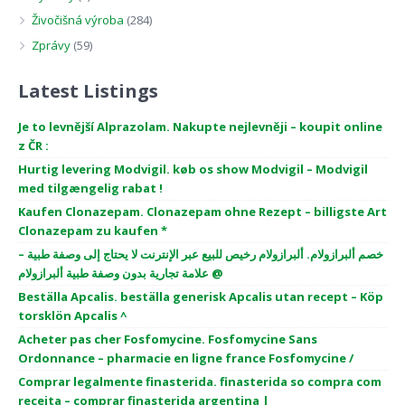
Živočišná výroba
(284)
Zprávy
(59)
Latest Listings
Je to levnější Alprazolam. Nakupte nejlevněji – koupit online
z ČR :
Hurtig levering Modvigil. køb os show Modvigil – Modvigil
med tilgængelig rabat !
Kaufen Clonazepam. Clonazepam ohne Rezept – billigste Art
Clonazepam zu kaufen *
خصم ألبرازولام. ألبرازولام رخيص للبيع عبر الإنترنت لا يحتاج إلى وصفة طبية –
علامة تجارية بدون وصفة طبية ألبرازولام @
Beställa Apcalis. beställa generisk Apcalis utan recept – Köp
torsklön Apcalis ^
Acheter pas cher Fosfomycine. Fosfomycine Sans
Ordonnance – pharmacie en ligne france Fosfomycine /
Comprar legalmente finasterida. finasterida so compra com
receita – comprar finasterida argentina |