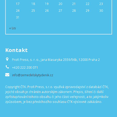
17
18
19
20
21
22
23
24
25
26
27
28
29
30
31
« Lis
Kontakt
Profi Press, s. r. o., Jana Masaryka 2559/56b, 12000 Praha 2
+420 222 200 071
info@zemedelskytydenik.cz
Copyright ČTK. Profi Press, s.r.o. využívá zpravodajství z databází ČTK,
jejichž obsah je chráněn autorským zákonem. Přepis, šíření či další
zpřístupňování tohoto obsahu či jeho části veřejnosti, a to jakýmkoliv
způsobem, je bez předchozího souhlasu ČTK výslovně zakázáno.