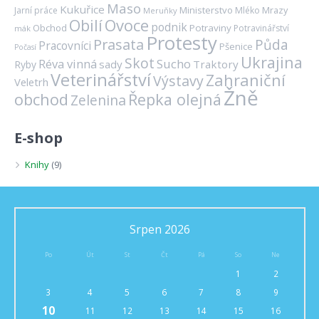
Maso
Kukuřice
Ministerstvo
Mrazy
Jarní práce
Mléko
Meruňky
Ovoce
Obilí
podnik
Obchod
Potraviny
Potravinářství
mák
Protesty
Prasata
Půda
Pracovníci
Pšenice
Počasí
Ukrajina
Skot
Réva vinná
Sucho
sady
Traktory
Ryby
Veterinářství
Zahraniční
Výstavy
Veletrh
Žně
obchod
Řepka olejná
Zelenina
E-shop
Knihy
(9)
Srpen 2026
Po
Út
St
Čt
Pá
So
Ne
1
2
3
4
5
6
7
8
9
10
11
12
13
14
15
16