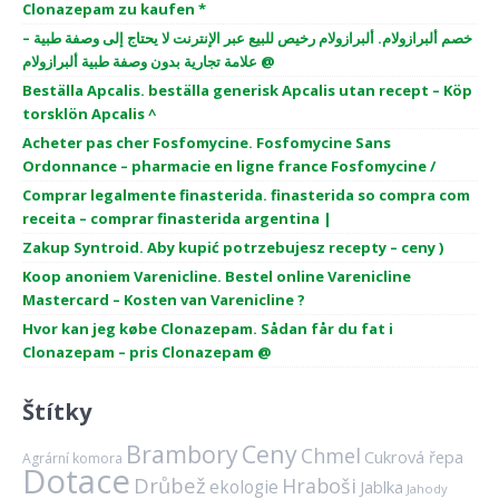
Clonazepam zu kaufen *
خصم ألبرازولام. ألبرازولام رخيص للبيع عبر الإنترنت لا يحتاج إلى وصفة طبية –
علامة تجارية بدون وصفة طبية ألبرازولام @
Beställa Apcalis. beställa generisk Apcalis utan recept – Köp
torsklön Apcalis ^
Acheter pas cher Fosfomycine. Fosfomycine Sans
Ordonnance – pharmacie en ligne france Fosfomycine /
Comprar legalmente finasterida. finasterida so compra com
receita – comprar finasterida argentina |
Zakup Syntroid. Aby kupić potrzebujesz recepty – ceny )
Koop anoniem Varenicline. Bestel online Varenicline
Mastercard – Kosten van Varenicline ?
Hvor kan jeg købe Clonazepam. Sådan får du fat i
Clonazepam – pris Clonazepam @
Štítky
Brambory
Ceny
Chmel
Cukrová řepa
Agrární komora
Dotace
Drůbež
Hraboši
ekologie
Jablka
Jahody