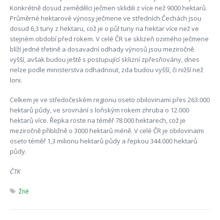
Konkrétně dosud zemědělci ječmen sklidili z více než 9000 hektarů.
Průměrné hektarové výnosy ječmene ve středních Čechách jsou
dosud 6,3 tuny z hektaru, což je o půl tuny na hektar více než ve
stejném období před rokem. V celé ČR se sklizeň ozimého ječmene
blíží jedné třetině a dosavadní odhady výnosů jsou meziročně
vyšší, avšak budou ještě s postupující sklizní zpřesňovány, dnes
nelze podle ministerstva odhadnout, zda budou vyšší, či nižší než
loni.
Celkem je ve středočeském regionu oseto obilovinami přes 263.000
hektarů půdy, ve srovnání s loňským rokem zhruba o 12.000
hektarů více. Řepka roste na téměř 78.000 hektarech, což je
meziročně přibližně o 3000 hektarů méně. V celé ČR je obilovinami
oseto téměř 1,3 milionu hektarů půdy a řepkou 344.000 hektarů
půdy.
ČTK
Žně