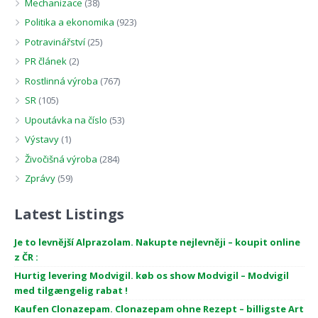
Mechanizace
(38)
Politika a ekonomika
(923)
Potravinářství
(25)
PR článek
(2)
Rostlinná výroba
(767)
SR
(105)
Upoutávka na číslo
(53)
Výstavy
(1)
Živočišná výroba
(284)
Zprávy
(59)
Latest Listings
Je to levnější Alprazolam. Nakupte nejlevněji – koupit online
z ČR :
Hurtig levering Modvigil. køb os show Modvigil – Modvigil
med tilgængelig rabat !
Kaufen Clonazepam. Clonazepam ohne Rezept – billigste Art