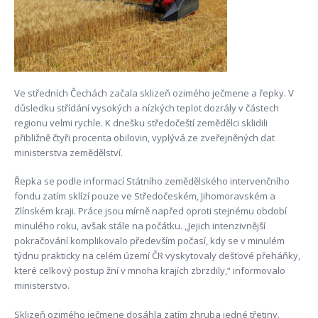
Ve středních Čechách začala sklizeň ozimého ječmene a řepky. V
důsledku střídání vysokých a nízkých teplot dozrály v částech
regionu velmi rychle. K dnešku středočeští zemědělci sklidili
přibližně čtyři procenta obilovin, vyplývá ze zveřejněných dat
ministerstva zemědělství.
Řepka se podle informací Státního zemědělského intervenčního
fondu zatím sklízí pouze ve Středočeském, Jihomoravském a
Zlínském kraji. Práce jsou mírně napřed oproti stejnému období
minulého roku, avšak stále na počátku. „Jejich intenzivnější
pokračování komplikovalo především počasí, kdy se v minulém
týdnu prakticky na celém území ČR vyskytovaly dešťové přeháňky,
které celkový postup žní v mnoha krajích zbrzdily,“ informovalo
ministerstvo.
Sklizeň ozimého ječmene dosáhla zatím zhruba jedné třetiny.