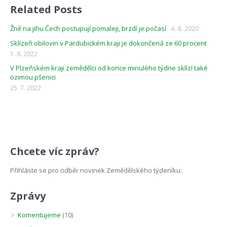
Related Posts
Žně na jihu Čech postupují pomaleji, brzdí je počasí
4. 8. 2020
Sklizeň obilovin v Pardubickém kraji je dokončená ze 60 procent
1. 8. 2022
V Plzeňském kraji zemědělci od konce minulého týdne sklízí také
ozimou pšenici
25. 7. 2022
Chcete víc zpráv?
Přihláste se pro odběr novinek Zemědělského týdeníku:
Zprávy
Komentujeme
(10)