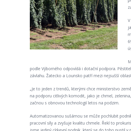
p
z
V
j
m
6
ú
M
podle Výborného odpovídá i dotační podpora. Pěstit
závlahu. Žatecko a Lounsko patří mezi nejsušší oblast
„Je to jeden z trendů, kterými chce ministerstvo země
na podporu citlivých komodit, jako je chmel, zelenin
začnou s obnovou technologií letos na podzim.
Automatizovanou sušárnou se může pochlubit podnik 
pracovní síly a zvyšuje kvalitu chmele. Řekl to proku
jsme jediný církevní podnik, který se do toho pustil v 