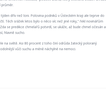
í průměr.
 týden dřív než loni. Polovina podniků v Ústeckém kraji ale teprve do
čtí. Těch srážek letos bylo o něco víc než jiné roky,“ řekl novinářům
Zda se predikce chmelařů potvrdí, se ukáže, až bude chmel očesán a
sí, hlavně sucho.
e na světě. Asi 80 procent z toho činí odrůda žatecký poloraný
y odolnější vůči suchu a méně náchylné na nemoci.