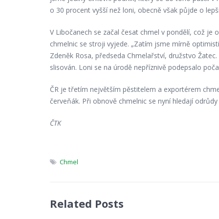
o 30 procent vyšší než loni, obecně však půjde o lepš
V Libočanech se začal česat chmel v pondělí, což je o
chmelnic se stroji vyjede. „Zatím jsme mírně optimisti
Zdeněk Rosa, předseda Chmelařství, družstvo Žatec. 
slisován. Loni se na úrodě nepříznivě podepsalo poča
ČR je třetím největším pěstitelem a exportérem chmel
červeňák. Při obnově chmelnic se nyní hledají odrůd
ČTK
Chmel
Related Posts