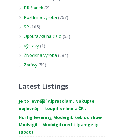
PR článek
(2)
Rostlinná výroba
(767)
SR
(105)
Upoutávka na číslo
(53)
Výstavy
(1)
Živočišná výroba
(284)
Zprávy
(59)
Latest Listings
t
Je to levnější Alprazolam. Nakupte
nejlevněji – koupit online z ČR :
Hurtig levering Modvigil. køb os show
Modvigil – Modvigil med tilgængelig
rabat !
a