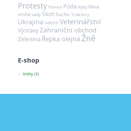
Protesty
Půda
Réva
Ryby
Pšenice
Skot
vinná
Sucho
sady
Traktory
Veterinářství
Ukrajina
Veletrh
Zahraniční obchod
Výstavy
Žně
Řepka olejná
Zelenina
E-shop
Knihy
(9)