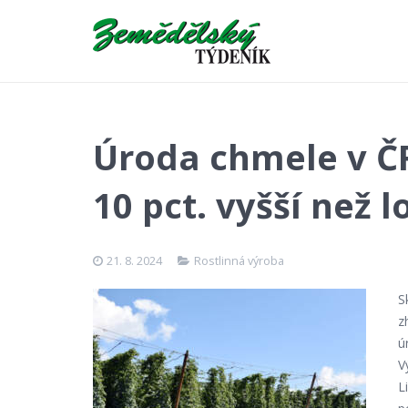
Úroda chmele v ČR
10 pct. vyšší než 
21. 8. 2024
Rostlinná výroba
S
z
ú
V
L