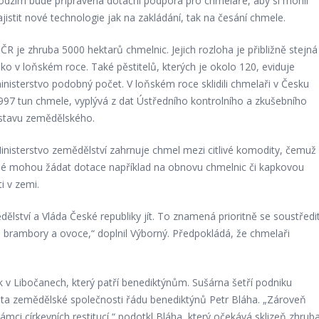
odzim bude připravená dotační podpora pro chmelaře, aby si mohli
ajistit nové technologie jak na zakládání, tak na česání chmele.
 ČR je zhruba 5000 hektarů chmelnic. Jejich rozloha je přibližně stejná
ako v loňském roce. Také pěstitelů, kterých je okolo 120, eviduje
inisterstvo podobný počet. V loňském roce sklidili chmelaři v Česku
997 tun chmele, vyplývá z dat Ústředního kontrolního a zkušebního
stavu zemědělského.
inisterstvo zemědělství zahrnuje chmel mezi citlivé komodity, čemuž
elé mohou žádat dotace například na obnovu chmelnic či kapkovou
i v zemi.
dělství a Vláda České republiky jít. To znamená prioritně se soustředi
a, brambory a ovoce,“ doplnil Výborný. Předpokládá, že chmelaři
v Libočanech, který patří benediktýnům. Sušárna šetří podniku
rista zemědělské společnosti řádu benediktýnů Petr Bláha. „Zároveň
rámci církevních restitucí,“ podotkl Bláha, který očekává sklizeň zhrub