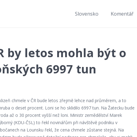
Slovensko
Komentář
 by letos mohla být o
loňských 6997 tun
klizeň chmele v ČR bude letos zřejmě lehce nad průměrem, a to
hruba o deset procent. Loni se ho sklidilo 6997 tun. Na Žatecku bude
roda až o 30 procent vyšší než loni. Ministr zemědělství Marek
ýborný (KDU-ČSL) to řekl novinářům při návštěvě podniku v
ibočanech na Lounsku řekl, že cena chmele zůstane stejná. Na