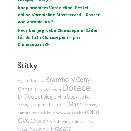
Koop anoniem Varenicline. Bestel
online Varenicline Mastercard – Kosten
van Varenicline ?
Hvor kan jeg købe Clonazepam. Sådan
får du fat i Clonazepam – pris
Clonazepam @
Štítky
Brambory
Ceny
Agrární komora
Dotace
Chmel
Cukrová řepa
Drůbež
Hraboši
ekologie
Jablka
Maso
Kukuřice
Jarní práce
Jahody
Meruňky
Obilí
Ministerstvo
Mrazy
Obchod
Mléko
mák
Ovoce
podnik
Potraviny
Potravinářství
Prasata
Pracovníci
Počasí