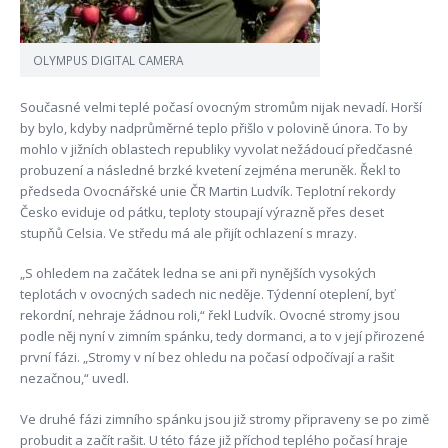
OLYMPUS DIGITAL CAMERA
Současné velmi teplé počasí ovocným stromům nijak nevadí. Horší
by bylo, kdyby nadprůměrné teplo přišlo v polovině února. To by
mohlo v jižních oblastech republiky vyvolat nežádoucí předčasné
probuzení a následné brzké kvetení zejména meruněk. Řekl to
předseda Ovocnářské unie ČR Martin Ludvík. Teplotní rekordy
Česko eviduje od pátku, teploty stoupají výrazně přes deset
stupňů Celsia. Ve středu má ale přijít ochlazení s mrazy.
„S ohledem na začátek ledna se ani při nynějších vysokých
teplotách v ovocných sadech nic neděje. Týdenní oteplení, byť
rekordní, nehraje žádnou roli,“ řekl Ludvík. Ovocné stromy jsou
podle něj nyní v zimním spánku, tedy dormanci, a to v její přirozené
první fázi. „Stromy v ní bez ohledu na počasí odpočívají a rašit
nezačnou,“ uvedl.
Ve druhé fázi zimního spánku jsou již stromy připraveny se po zimě
probudit a začít rašit. U této fáze již příchod teplého počasí hraje