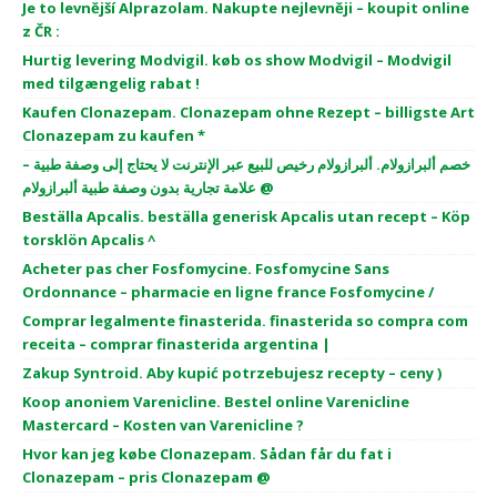
Je to levnější Alprazolam. Nakupte nejlevněji – koupit online
z ČR :
Hurtig levering Modvigil. køb os show Modvigil – Modvigil
med tilgængelig rabat !
Kaufen Clonazepam. Clonazepam ohne Rezept – billigste Art
Clonazepam zu kaufen *
خصم ألبرازولام. ألبرازولام رخيص للبيع عبر الإنترنت لا يحتاج إلى وصفة طبية –
علامة تجارية بدون وصفة طبية ألبرازولام @
Beställa Apcalis. beställa generisk Apcalis utan recept – Köp
torsklön Apcalis ^
Acheter pas cher Fosfomycine. Fosfomycine Sans
Ordonnance – pharmacie en ligne france Fosfomycine /
Comprar legalmente finasterida. finasterida so compra com
receita – comprar finasterida argentina |
Zakup Syntroid. Aby kupić potrzebujesz recepty – ceny )
Koop anoniem Varenicline. Bestel online Varenicline
Mastercard – Kosten van Varenicline ?
Hvor kan jeg købe Clonazepam. Sådan får du fat i
Clonazepam – pris Clonazepam @