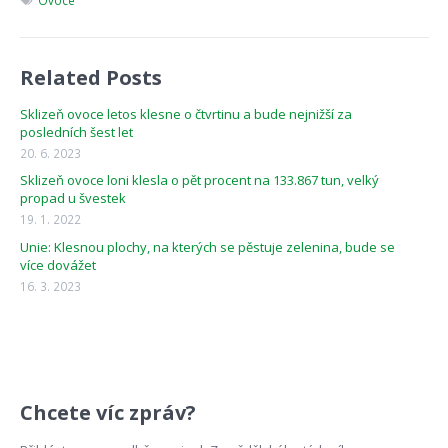
Related Posts
Sklizeň ovoce letos klesne o čtvrtinu a bude nejnižší za
posledních šest let
20. 6. 2023
Sklizeň ovoce loni klesla o pět procent na 133.867 tun, velký
propad u švestek
19. 1. 2022
Unie: Klesnou plochy, na kterých se pěstuje zelenina, bude se
více dovážet
16. 3. 2023
Chcete víc zpráv?