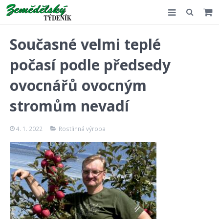
Slovensko
Současné velmi teplé
Komentář
počasí podle předsedy
Akce
ovocnářů ovocným
E-shop
stromům nevadí
Kontakt
4. 1. 2022
Rostlinná výroba