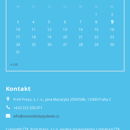
Po
Út
St
Čt
Pá
So
Ne
1
2
9
3
4
5
6
7
8
10
11
12
13
14
15
16
17
18
19
20
21
22
23
24
25
26
27
28
29
30
31
« Lis
Kontakt
Profi Press, s. r. o., Jana Masaryka 2559/56b, 12000 Praha 2
+420 222 200 071
info@zemedelskytydenik.cz
Copyright ČTK. Profi Press, s.r.o. využívá zpravodajství z databází ČTK,