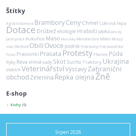
Štítky
Brambory
Ceny
Chmel
Cukrová řepa
Agrární komora
Dotace
Drůbež
Hraboši
ekologie
Jablka
Jahody
Maso
Kukuřice
Ministerstvo
Mrazy
Jarní práce
Mléko
Meruňky
Ovoce
Obilí
podnik
Obchod
Potraviny
Potravinářství
mák
Protesty
Prasata
Půda
Pracovníci
Pšenice
Počasí
Ukrajina
Skot
Réva vinná
Sucho
sady
Traktory
Ryby
Veterinářství
Zahraniční
Výstavy
Veletrh
Žně
obchod
Řepka olejná
Zelenina
E-shop
Knihy
(9)
Srpen 2026