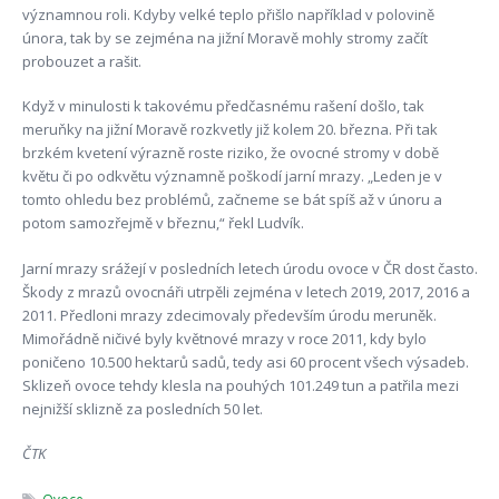
významnou roli. Kdyby velké teplo přišlo například v polovině
února, tak by se zejména na jižní Moravě mohly stromy začít
probouzet a rašit.
Když v minulosti k takovému předčasnému rašení došlo, tak
meruňky na jižní Moravě rozkvetly již kolem 20. března. Při tak
brzkém kvetení výrazně roste riziko, že ovocné stromy v době
květu či po odkvětu významně poškodí jarní mrazy. „Leden je v
tomto ohledu bez problémů, začneme se bát spíš až v únoru a
potom samozřejmě v březnu,“ řekl Ludvík.
Jarní mrazy srážejí v posledních letech úrodu ovoce v ČR dost často.
Škody z mrazů ovocnáři utrpěli zejména v letech 2019, 2017, 2016 a
2011. Předloni mrazy zdecimovaly především úrodu meruněk.
Mimořádně ničivé byly květnové mrazy v roce 2011, kdy bylo
poničeno 10.500 hektarů sadů, tedy asi 60 procent všech výsadeb.
Sklizeň ovoce tehdy klesla na pouhých 101.249 tun a patřila mezi
nejnižší sklizně za posledních 50 let.
ČTK
Ovoce