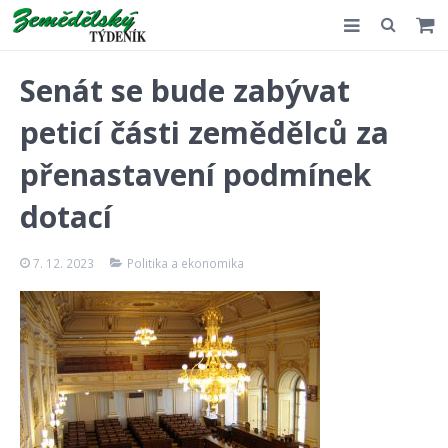
Slovensko
Senát se bude zabývat
Komentář
peticí části zemědělců za
Akce
přenastavení podmínek
E-shop
dotací
Kontakt
7. 12. 2023
Politika a ekonomika