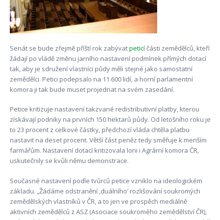
Senát se bude zřejmě příští rok zabývat
peticí
části zemědělců, kteří
žádají po vládě změnu jarního nastavení podmínek přímých dotací
tak, aby je sdružení vlastníci půdy měli stejné jako samostatní
zemědělci. Petici podepsalo na 11.600 lidí, a horní parlamentní
komora ji tak bude muset projednat na svém zasedání.
Petice kritizuje nastavení takzvané redistributivní platby, kterou
získávají podniky na prvních 150 hektarů půdy. Od letošního roku je
to 23 procent z celkové částky, předchozí vláda chtěla platbu
nastavit na deset procent. Větší část peněz tedy směřuje k menším
farmářům. Nastavení dotací kritizovala loni i Agrární komora ČR,
uskutečnily se kvůli němu demonstrace.
Současné nastavení podle tvůrců petice vzniklo na ideologickém
základu. „Žádáme odstranění ‚duálního‘ rozlišování soukromých
zemědělských vlastníků v ČR, a to jen ve prospěch mediálně
aktivních zemědělců z ASZ (Asociace soukromého zemědělství ČR),