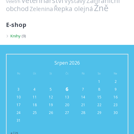
Veterinářství
Zahraniční
Výstavy
Veletrh
Žně
obchod
Řepka olejná
Zelenina
E-shop
Knihy
(9)
Srpen 2026
Po
Út
St
Čt
Pá
So
Ne
1
2
6
3
4
5
7
8
9
10
11
12
13
14
15
16
17
18
19
20
21
22
23
24
25
26
27
28
29
30
31
« Lis