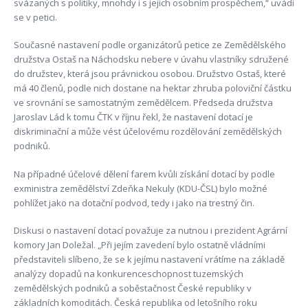
svázaných s politiky, mnohdy i s jejich osobním prospěchem,“ uvádí
se v petici.
Současné nastavení podle organizátorů petice ze Zemědělského
družstva Ostaš na Náchodsku nebere v úvahu vlastníky sdružené
do družstev, která jsou právnickou osobou. Družstvo Ostaš, které
má 40 členů, podle nich dostane na hektar zhruba poloviční částku
ve srovnání se samostatným zemědělcem. Předseda družstva
Jaroslav Lád k tomu ČTK v říjnu řekl, že nastavení dotací je
diskriminační a může vést účelovému rozdělování zemědělských
podniků.
Na případné účelové dělení farem kvůli získání dotací by podle
exministra zemědělství Zdeňka Nekuly (KDU-ČSL) bylo možné
pohlížet jako na dotační podvod, tedy i jako na trestný čin.
Diskusi o nastavení dotací považuje za nutnou i prezident Agrární
komory Jan Doležal. „Při jejím zavedení bylo ostatně vládními
představiteli slíbeno, že se k jejímu nastavení vrátíme na základě
analýzy dopadů na konkurenceschopnost tuzemských
zemědělských podniků a soběstačnost České republiky v
základních komoditách. Česká republika od letošního roku