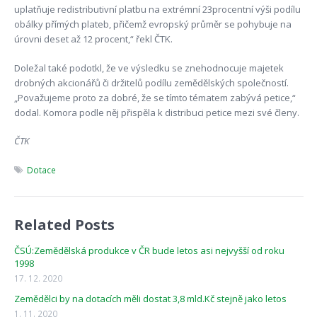
uplatňuje redistributivní platbu na extrémní 23procentní výši podílu
obálky přímých plateb, přičemž evropský průměr se pohybuje na
úrovni deset až 12 procent,“ řekl ČTK.
Doležal také podotkl, že ve výsledku se znehodnocuje majetek
drobných akcionářů či držitelů podílu zemědělských společností.
„Považujeme proto za dobré, že se tímto tématem zabývá petice,“
dodal. Komora podle něj přispěla k distribuci petice mezi své členy.
ČTK
Dotace
Related Posts
ČSÚ:Zemědělská produkce v ČR bude letos asi nejvyšší od roku
1998
17. 12. 2020
Zemědělci by na dotacích měli dostat 3,8 mld.Kč stejně jako letos
1. 11. 2020