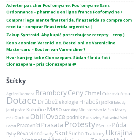
Acheter pas cher Fosfomycine. Fosfomycine Sans
Ordonnance – pharmacie en ligne france Fosfomycine /
Comprar legalmente finasterida. finasterida so compra com
receita – comprar finasterida argentina |
Zakup Syntroid. Aby kupić potrzebujesz recepty – ceny )
Koop anoniem Varenicline. Bestel online Varenicline
Mastercard – Kosten van Varenicline ?
Hvor kan jeg købe Clonazepam. Sådan får du fat i
Clonazepam – pris Clonazepam @
Štítky
Brambory
Ceny
Chmel
Cukrová řepa
Agrární komora
Dotace
Drůbež
Hraboši
ekologie
Jablka
Jahody
Maso
Kukuřice
Ministerstvo
Mrazy
Jarní práce
Mléko
Meruňky
Ovoce
Obilí
podnik
Obchod
Potraviny
Potravinářství
mák
Protesty
Prasata
Půda
Pracovníci
Pšenice
Počasí
Ukrajina
Skot
Réva vinná
Sucho
sady
Traktory
Ryby