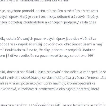
vě a vytváří dlouhodobě udržitelnou krajinu.
 je, abychom pomohli obcím, starostům a městům při realizaci
ých úprav, který je velmi technicky, odborně a časově náročný.
i řízení potřebují dlouhodobou a koncepční podporu,“ řekla dnes
ledky uskutečňovaných pozemkových úprav jsou sice vidět až za
uhodobě však například snižují povodňovou ohroženost území a mají
emí. Poukázala také na to, že díky jednomu z projektů úřadu se
itom již dříve uvedlo, že na pozemkové úpravy se od roku 1991
, dochází například k jejich zcelování nebo dělení a zabezpečuje s
at i vznikat a uspořádávají se vlastnická práva a věcná břemena. „N
mí se v rámci pozemkových úprav navrhují, kromě opatření ke
vodňová, zúrodňovací, protierozní a ekologická opatření, která
počtu a peněz z EU. Výborný dnes řekl, že pro letošní rok je zatím k