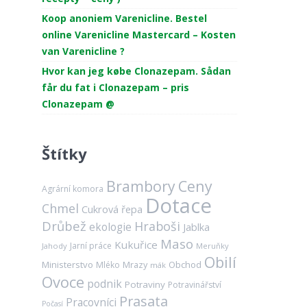
Koop anoniem Varenicline. Bestel
online Varenicline Mastercard – Kosten
van Varenicline ?
Hvor kan jeg købe Clonazepam. Sådan
får du fat i Clonazepam – pris
Clonazepam @
Štítky
Brambory
Ceny
Agrární komora
Dotace
Chmel
Cukrová řepa
Drůbež
Hraboši
ekologie
Jablka
Maso
Kukuřice
Jarní práce
Jahody
Meruňky
Obilí
Ministerstvo
Mrazy
Obchod
Mléko
mák
Ovoce
podnik
Potraviny
Potravinářství
Prasata
Pracovníci
Počasí