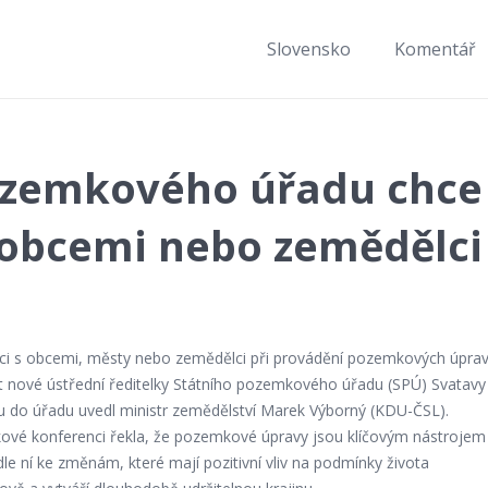
Slovensko
Komentář
ozemkového úřadu chce
s obcemi nebo zemědělci
ci s obcemi, městy nebo zemědělci při provádění pozemkových úpra
rit nové ústřední ředitelky Státního pozemkového úřadu (SPÚ) Svatavy
 do úřadu uvedl ministr zemědělství Marek Výborný (KDU-ČSL).
ové konferenci řekla, že pozemkové úpravy jsou klíčovým nástrojem
le ní ke změnám, které mají pozitivní vliv na podmínky života