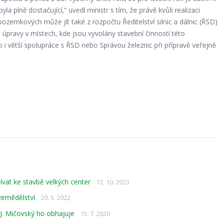
yla plně dostačující,“ uvedl ministr s tím, že právě kvůli realizaci
ozemkových může jít také z rozpočtu Ředitelství silnic a dálnic (ŘSD)
 úpravy v místech, kde jsou vyvolány stavební činností této
to i větší spolupráce s ŘSD nebo Správou železnic při přípravě veřejně
vat ke stavbě velkých center
12. 10. 2023
 zemědělství
20. 5. 2022
 J. Mičovský ho obhajuje
15. 7. 2020