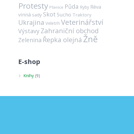
Protesty
Půda
Réva
Ryby
Pšenice
Skot
vinná
Sucho
sady
Traktory
Veterinářství
Ukrajina
Veletrh
Zahraniční obchod
Výstavy
Žně
Řepka olejná
Zelenina
E-shop
Knihy
(9)