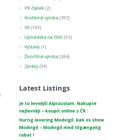
PR článek
(2)
Rostlinná výroba
(767)
SR
(105)
Upoutávka na číslo
(53)
Výstavy
(1)
Živočišná výroba
(284)
Zprávy
(59)
Latest Listings
e
a
Je to levnější Alprazolam. Nakupte
nejlevněji – koupit online z ČR :
Hurtig levering Modvigil. køb os show
Modvigil – Modvigil med tilgængelig
rabat !