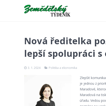
Nová ředitelka p
lepší spolupráci 
3. 1. 2024
Politika a ekonomika
Zlepšit komunika
je jednou z prio
Maradové, kterou
Maradová na tisk
úřadu. Vedou pod