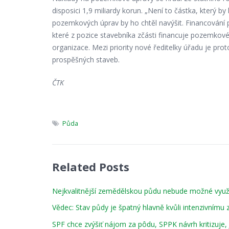
disposici 1,9 miliardy korun. „Není to částka, který by b
pozemkových úprav by ho chtěl navýšit. Financování p
které z pozice stavebníka zčásti financuje pozemkové
organizace. Mezi priority nové ředitelky úřadu je pro
prospěšných staveb.
ČTK
Půda
Related Posts
Nejkvalitnější zemědělskou půdu nebude možné využí
Vědec: Stav půdy je špatný hlavně kvůli intenzivnímu
SPF chce zvýšiť nájom za pôdu, SPPK návrh kritizuje,