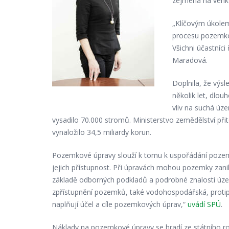
zejména na venko
„Klíčovým úkolem
procesu pozemkov
Všichni účastníc
Maradová.
Doplnila, že výs
několik let, dlo
vliv na suchá úz
vysadilo 70.000 stromů. Ministerstvo zemědělství př
vynaložilo 34,5 miliardy korun.
Pozemkové úpravy slouží k tomu k uspořádání pozemků
jejich přístupnost. Při úpravách mohou pozemky zanik
základě odborných podkladů a podrobné znalosti úze
zpřístupnění pozemků, také vodohospodářská, protipo
naplňují účel a cíle pozemkových úprav,“
uvádí SPÚ
.
Náklady na pozemkové úpravy se hradí ze státního roz