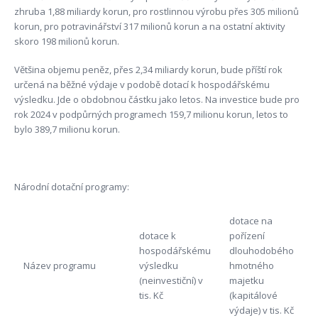
zhruba 1,88 miliardy korun, pro rostlinnou výrobu přes 305 milionů
korun, pro potravinářství 317 milionů korun a na ostatní aktivity
skoro 198 milionů korun.
Většina objemu peněz, přes 2,34 miliardy korun, bude příští rok
určená na běžné výdaje v podobě dotací k hospodářskému
výsledku. Jde o obdobnou částku jako letos. Na investice bude pro
rok 2024 v podpůrných programech 159,7 milionu korun, letos to
bylo 389,7 milionu korun.
Národní dotační programy:
dotace na
dotace k
pořízení
hospodářskému
dlouhodobého
Název programu
výsledku
hmotného
(neinvestiční) v
majetku
tis. Kč
(kapitálové
výdaje) v tis. Kč