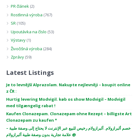
PR článek
(2)
Rostlinná výroba
(767)
SR
(105)
Upoutávka na číslo
(53)
Výstavy
(1)
Živočišná výroba
(284)
Zprávy
(59)
Latest Listings
Je to levnější Alprazolam. Nakupte nejlevněji – koupit online
z ČR :
Hurtig levering Modvigil. køb os show Modvigil – Modvigil
med tilgængelig rabat !
Kaufen Clonazepam. Clonazepam ohne Rezept – billigste Art
Clonazepam zu kaufen *
خصم ألبرازولام. ألبرازولام رخيص للبيع عبر الإنترنت لا يحتاج إلى وصفة طبية –
علامة تجارية بدون وصفة طبية ألبرازولام @