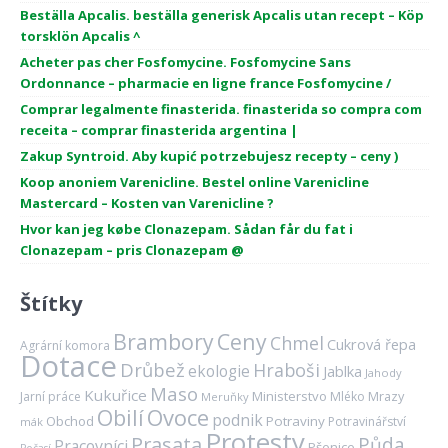
Beställa Apcalis. beställa generisk Apcalis utan recept – Köp
torsklön Apcalis ^
Acheter pas cher Fosfomycine. Fosfomycine Sans
Ordonnance – pharmacie en ligne france Fosfomycine /
Comprar legalmente finasterida. finasterida so compra com
receita – comprar finasterida argentina |
Zakup Syntroid. Aby kupić potrzebujesz recepty – ceny )
Koop anoniem Varenicline. Bestel online Varenicline
Mastercard – Kosten van Varenicline ?
Hvor kan jeg købe Clonazepam. Sådan får du fat i
Clonazepam – pris Clonazepam @
Štítky
Brambory
Ceny
Chmel
Cukrová řepa
Agrární komora
Dotace
Drůbež
Hraboši
ekologie
Jablka
Jahody
Maso
Kukuřice
Ministerstvo
Mrazy
Jarní práce
Mléko
Meruňky
Ovoce
Obilí
podnik
Obchod
Potraviny
Potravinářství
mák
Protesty
Prasata
Půda
Pracovníci
Pšenice