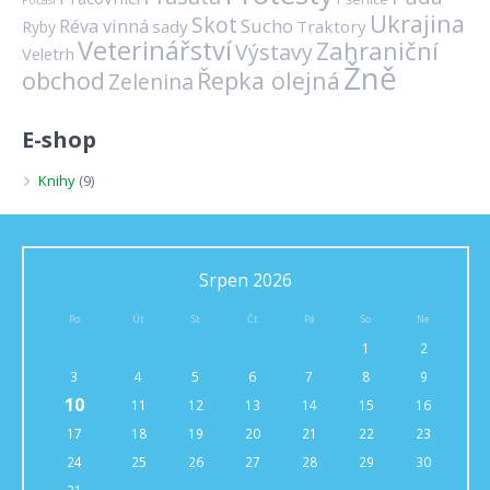
Počasí
Ukrajina
Skot
Réva vinná
Sucho
sady
Traktory
Ryby
Veterinářství
Zahraniční
Výstavy
Veletrh
Žně
obchod
Řepka olejná
Zelenina
E-shop
Knihy
(9)
Srpen 2026
Po
Út
St
Čt
Pá
So
Ne
1
2
3
4
5
6
7
8
9
10
11
12
13
14
15
16
17
18
19
20
21
22
23
24
25
26
27
28
29
30
31