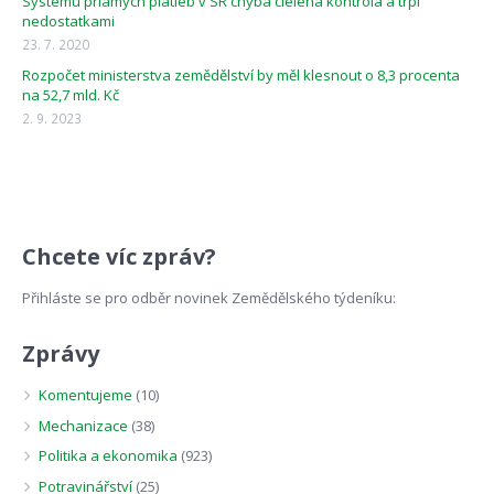
Systému priamych platieb v SR chýba cielená kontrola a trpí
nedostatkami
23. 7. 2020
Rozpočet ministerstva zemědělství by měl klesnout o 8,3 procenta
na 52,7 mld. Kč
2. 9. 2023
Chcete víc zpráv?
Přihláste se pro odběr novinek Zemědělského týdeníku:
Zprávy
Komentujeme
(10)
Mechanizace
(38)
Politika a ekonomika
(923)
Potravinářství
(25)