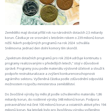
Zemědělci mají dostat příští rok na národních dotacích 2,5 miliardy
korun. Částka je ve srovnání s letošním rokem o 239 milionů korun
nižší. Návrh podpůrných programů na rok 2024 schválila
Sněmovna. Jednací den dolní komory tím skončil.
„Spektrum dotačních programů pro rok 2024 udržuje kontinuitu s
programy realizovanými v předešlých letech,“ stojí v důvodové
zprávě. Programy jsou podle materiálu výslovně účelové a slouží k
podpoře restrukturalizace a zvýšení konkurenceschopnosti
agrárního sektoru. Vyčleněná částka podle zdůvodnění odpovídá
možnostem rozpočtu ministerstva zemědělství.
Do živočišné výroby by mělo jít podle schváleného materiálu 1,86
miliardy korun, do rostlinné výroby 348 milionů korun. Podpora
potravinářství má činit 100 milionů korun a ostatních aktivit přes 194
milionů korun. Na letošek bylo pro živočišnou výrobu vyčleněno