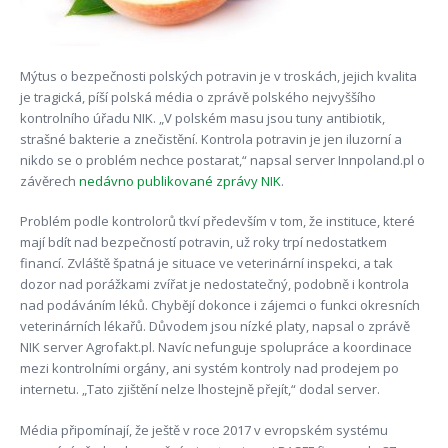
Mýtus o bezpečnosti polských potravin je v troskách, jejich kvalita
je tragická, píší polská média o zprávě polského nejvyššího
kontrolního úřadu NIK. „V polském masu jsou tuny antibiotik,
strašné bakterie a znečistění. Kontrola potravin je jen iluzorní a
nikdo se o problém nechce postarat,“ napsal server Innpoland.pl o
závěrech
nedávno publikované zprávy NIK
.
Problém podle kontrolorů tkví především v tom, že instituce, které
mají bdít nad bezpečností potravin, už roky trpí nedostatkem
financí. Zvláště špatná je situace ve veterinární inspekci, a tak
dozor nad porážkami zvířat je nedostatečný, podobně i kontrola
nad podáváním léků. Chybějí dokonce i zájemci o funkci okresních
veterinárních lékařů. Důvodem jsou nízké platy, napsal o zprávě
NIK server Agrofakt.pl. Navíc nefunguje spolupráce a koordinace
mezi kontrolními orgány, ani systém kontroly nad prodejem po
internetu. „Tato zjištění nelze lhostejně přejít,“ dodal server.
Média připomínají, že ještě v roce 2017 v evropském systému