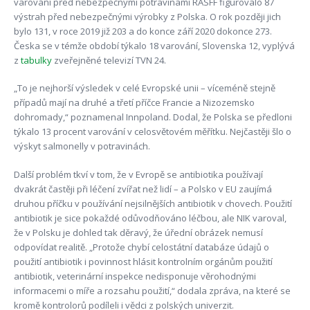
varování před nebezpečnými potravinami RASFF figurovalo 87
výstrah před nebezpečnými výrobky z Polska. O rok později jich
bylo 131, v roce 2019 již 203 a do konce září 2020 dokonce 273.
Česka se v témže období týkalo 18 varování, Slovenska 12, vyplývá
z
tabulky
zveřejněné televizí TVN 24.
„To je nejhorší výsledek v celé Evropské unii – víceméně stejně
případů mají na druhé a třetí příčce Francie a Nizozemsko
dohromady,“ poznamenal Innpoland. Dodal, že Polska se předloni
týkalo 13 procent varování v celosvětovém měřítku. Nejčastěji šlo o
výskyt salmonelly v potravinách.
Další problém tkví v tom, že v Evropě se antibiotika používají
dvakrát častěji při léčení zvířat než lidí – a Polsko v EU zaujímá
druhou příčku v používání nejsilnějších antibiotik v chovech. Použití
antibiotik je sice pokaždé odůvodňováno léčbou, ale NIK varoval,
že v Polsku je dohled tak děravý, že úřední obrázek nemusí
odpovídat realitě. „Protože chybí celostátní databáze údajů o
použití antibiotik i povinnost hlásit kontrolním orgánům použití
antibiotik, veterinární inspekce nedisponuje věrohodnými
informacemi o míře a rozsahu použití,“ dodala zpráva, na které se
kromě kontrolorů podíleli i vědci z polských univerzit.