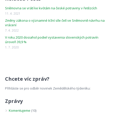
Sněmovna se vrátí ke kvótám na české potraviny v řetězcích
11. 4. 2021
Změny zákona o významné tržní síle čelí ve Sněmovně návrhu na
vrácení
7. 4. 2022
V roku 2020 dosiahol podiel vystavenia slovenských potravín
úroveň 39,9 %
1. 7. 2020
Chcete víc zpráv?
Přihláste se pro odběr novinek Zemědělského týdeníku:
Zprávy
Komentujeme
(10)