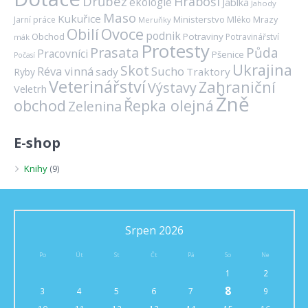
Drůbež
Hraboši
ekologie
Jablka
Jahody
Maso
Kukuřice
Ministerstvo
Mrazy
Jarní práce
Mléko
Meruňky
Ovoce
Obilí
podnik
Obchod
Potraviny
Potravinářství
mák
Protesty
Prasata
Půda
Pracovníci
Pšenice
Počasí
Ukrajina
Skot
Réva vinná
Sucho
sady
Traktory
Ryby
Veterinářství
Zahraniční
Výstavy
Veletrh
Žně
obchod
Řepka olejná
Zelenina
E-shop
Knihy
(9)
Srpen 2026
Po
Út
St
Čt
Pá
So
Ne
1
2
8
3
4
5
6
7
9