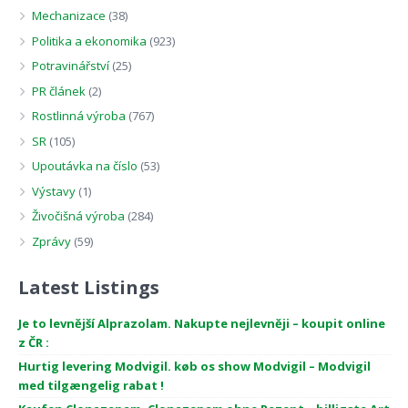
Mechanizace
(38)
Politika a ekonomika
(923)
Potravinářství
(25)
PR článek
(2)
Rostlinná výroba
(767)
SR
(105)
Upoutávka na číslo
(53)
Výstavy
(1)
Živočišná výroba
(284)
Zprávy
(59)
Latest Listings
Je to levnější Alprazolam. Nakupte nejlevněji – koupit online
z ČR :
Hurtig levering Modvigil. køb os show Modvigil – Modvigil
med tilgængelig rabat !