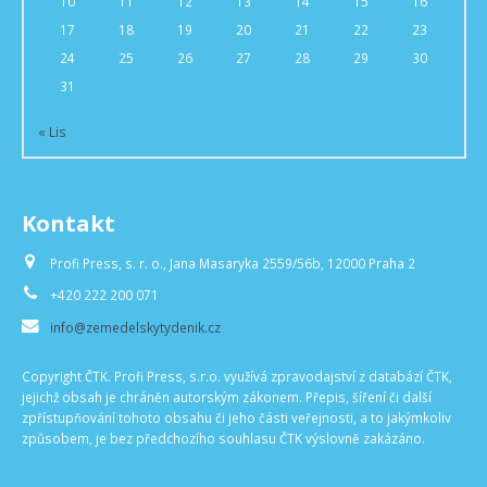
10
11
12
13
14
15
16
17
18
19
20
21
22
23
24
25
26
27
28
29
30
31
« Lis
Kontakt
Profi Press, s. r. o., Jana Masaryka 2559/56b, 12000 Praha 2
+420 222 200 071
info@zemedelskytydenik.cz
Copyright ČTK. Profi Press, s.r.o. využívá zpravodajství z databází ČTK,
jejichž obsah je chráněn autorským zákonem. Přepis, šíření či další
zpřístupňování tohoto obsahu či jeho části veřejnosti, a to jakýmkoliv
způsobem, je bez předchozího souhlasu ČTK výslovně zakázáno.