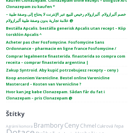
Kaufen Clonazepam. Clonazepam ohne Rezept – billigste Art
Clonazepam zu kaufen *
خصم ألبرازولام. ألبرازولام رخيص للبيع عبر الإنترنت لا يحتاج إلى وصفة طبية –
علامة تجارية بدون وصفة طبية ألبرازولام @
Beställa Apcalis. beställa generisk Apcalis utan recept – Köp
torsklön Apcalis ^
Acheter pas cher Fosfomycine. Fosfomycine Sans
Ordonnance – pharmacie en ligne france Fosfomycine /
Comprar legalmente finasterida. finasterida so compra com
receita – comprar finasterida argentina |
Zakup Syntroid. Aby kupić potrzebujesz recepty – ceny )
Koop anoniem Varenicline. Bestel online Varenicline
Mastercard – Kosten van Varenicline ?
Hvor kan jeg købe Clonazepam. Sådan får du fat i
Clonazepam – pris Clonazepam @
Štítky
Brambory
Ceny
Chmel
Cukrová řepa
Agrární komora
Dotace