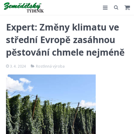
Slovensko
Expert: Změny klimatu ve
Komentář
střední Evropě zasáhnou
Akce
pěstování chmele nejméně
E-shop
3. 4. 2024
Rostlinná výroba
Kontakt