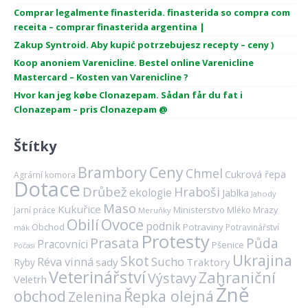
Comprar legalmente finasterida. finasterida so compra com
receita – comprar finasterida argentina |
Zakup Syntroid. Aby kupić potrzebujesz recepty – ceny )
Koop anoniem Varenicline. Bestel online Varenicline
Mastercard – Kosten van Varenicline ?
Hvor kan jeg købe Clonazepam. Sådan får du fat i
Clonazepam – pris Clonazepam @
Štítky
Brambory
Ceny
Chmel
Cukrová řepa
Agrární komora
Dotace
Drůbež
Hraboši
ekologie
Jablka
Jahody
Maso
Kukuřice
Ministerstvo
Mrazy
Jarní práce
Mléko
Meruňky
Ovoce
Obilí
podnik
Obchod
Potraviny
Potravinářství
mák
Protesty
Prasata
Půda
Pracovníci
Pšenice
Počasí
Ukrajina
Skot
Réva vinná
Sucho
sady
Traktory
Ryby
Veterinářství
Zahraniční
Výstavy
Veletrh
Žně
obchod
Řepka olejná
Zelenina