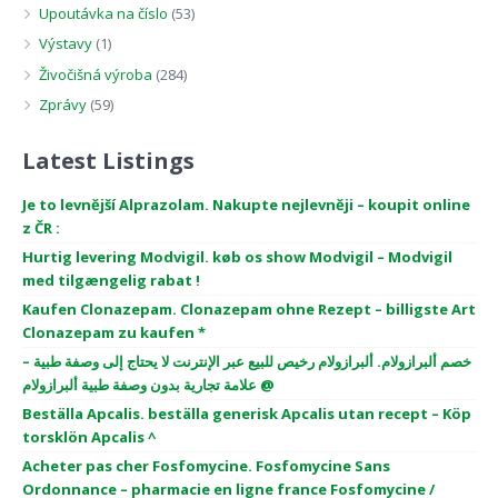
Upoutávka na číslo
(53)
Výstavy
(1)
Živočišná výroba
(284)
Zprávy
(59)
Latest Listings
Je to levnější Alprazolam. Nakupte nejlevněji – koupit online
z ČR :
Hurtig levering Modvigil. køb os show Modvigil – Modvigil
med tilgængelig rabat !
Kaufen Clonazepam. Clonazepam ohne Rezept – billigste Art
Clonazepam zu kaufen *
خصم ألبرازولام. ألبرازولام رخيص للبيع عبر الإنترنت لا يحتاج إلى وصفة طبية –
علامة تجارية بدون وصفة طبية ألبرازولام @
Beställa Apcalis. beställa generisk Apcalis utan recept – Köp
torsklön Apcalis ^
Acheter pas cher Fosfomycine. Fosfomycine Sans
Ordonnance – pharmacie en ligne france Fosfomycine /