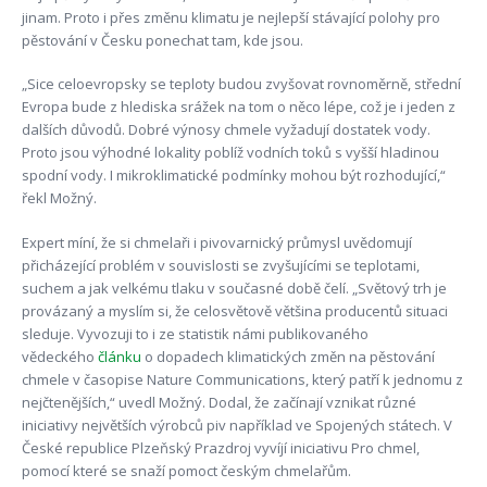
jinam. Proto i přes změnu klimatu je nejlepší stávající polohy pro
pěstování v Česku ponechat tam, kde jsou.
„Sice celoevropsky se teploty budou zvyšovat rovnoměrně, střední
Evropa bude z hlediska srážek na tom o něco lépe, což je i jeden z
dalších důvodů. Dobré výnosy chmele vyžadují dostatek vody.
Proto jsou výhodné lokality poblíž vodních toků s vyšší hladinou
spodní vody. I mikroklimatické podmínky mohou být rozhodující,“
řekl Možný.
Expert míní, že si chmelaři i pivovarnický průmysl uvědomují
přicházející problém v souvislosti se zvyšujícími se teplotami,
suchem a jak velkému tlaku v současné době čelí. „Světový trh je
provázaný a myslím si, že celosvětově většina producentů situaci
sleduje. Vyvozuji to i ze statistik námi publikovaného
vědeckého
článku
o dopadech klimatických změn na pěstování
chmele v časopise Nature Communications, který patří k jednomu z
nejčtenějších,“ uvedl Možný. Dodal, že začínají vznikat různé
iniciativy největších výrobců piv například ve Spojených státech. V
České republice Plzeňský Prazdroj vyvíjí iniciativu Pro chmel,
pomocí které se snaží pomoct českým chmelařům.