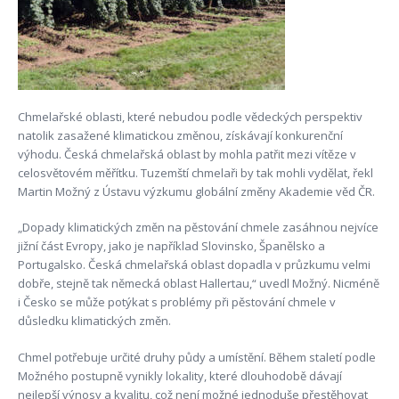
Chmelařské oblasti, které nebudou podle vědeckých perspektiv
natolik zasažené klimatickou změnou, získávají konkurenční
výhodu. Česká chmelařská oblast by mohla patřit mezi vítěze v
celosvětovém měřítku. Tuzemští chmelaři by tak mohli vydělat, řekl
Martin Možný z Ústavu výzkumu globální změny Akademie věd ČR.
„Dopady klimatických změn na pěstování chmele zasáhnou nejvíce
jižní část Evropy, jako je například Slovinsko, Španělsko a
Portugalsko. Česká chmelařská oblast dopadla v průzkumu velmi
dobře, stejně tak německá oblast Hallertau,“ uvedl Možný. Nicméně
i Česko se může potýkat s problémy při pěstování chmele v
důsledku klimatických změn.
Chmel potřebuje určité druhy půdy a umístění. Během staletí podle
Možného postupně vynikly lokality, které dlouhodobě dávají
nejlepší výnosy a kvalitu, což není možné jednoduše přestěhovat