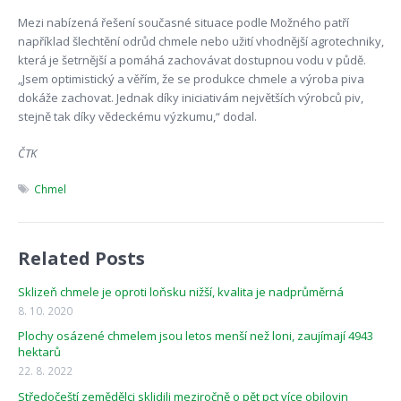
Mezi nabízená řešení současné situace podle Možného patří
například šlechtění odrůd chmele nebo užití vhodnější agrotechniky,
která je šetrnější a pomáhá zachovávat dostupnou vodu v půdě.
„Jsem optimistický a věřím, že se produkce chmele a výroba piva
dokáže zachovat. Jednak díky iniciativám největších výrobců piv,
stejně tak díky vědeckému výzkumu,“ dodal.
ČTK
Chmel
Related Posts
Sklizeň chmele je oproti loňsku nižší, kvalita je nadprůměrná
8. 10. 2020
Plochy osázené chmelem jsou letos menší než loni, zaujímají 4943
hektarů
22. 8. 2022
Středočeští zemědělci sklidili meziročně o pět pct více obilovin