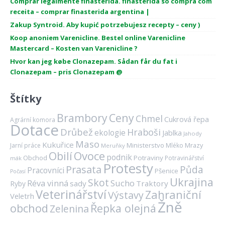
Comprar legalmente finasterida. finasterida so compra com
receita – comprar finasterida argentina |
Zakup Syntroid. Aby kupić potrzebujesz recepty – ceny )
Koop anoniem Varenicline. Bestel online Varenicline
Mastercard – Kosten van Varenicline ?
Hvor kan jeg købe Clonazepam. Sådan får du fat i
Clonazepam – pris Clonazepam @
Štítky
Brambory
Ceny
Chmel
Cukrová řepa
Agrární komora
Dotace
Drůbež
Hraboši
ekologie
Jablka
Jahody
Maso
Kukuřice
Ministerstvo
Mrazy
Jarní práce
Mléko
Meruňky
Ovoce
Obilí
podnik
Obchod
Potraviny
Potravinářství
mák
Protesty
Prasata
Půda
Pracovníci
Pšenice
Počasí
Ukrajina
Skot
Réva vinná
Sucho
sady
Traktory
Ryby
Veterinářství
Zahraniční
Výstavy
Veletrh
Žně
obchod
Řepka olejná
Zelenina