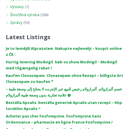
Výstavy
(1)
Živočišná výroba
(284)
Zprávy
(59)
Latest Listings
Je to levnější Alprazolam. Nakupte nejlevněji – koupit online
z ČR :
Hurtig levering Modvigil. køb os show Modvigil – Modvigil
med tilgængelig rabat !
Kaufen Clonazepam. Clonazepam ohne Rezept – billigste Art
Clonazepam zu kaufen *
خصم ألبرازولام. ألبرازولام رخيص للبيع عبر الإنترنت لا يحتاج إلى وصفة طبية –
علامة تجارية بدون وصفة طبية ألبرازولام @
Beställa Apcalis. beställa generisk Apcalis utan recept – Köp
torsklön Apcalis ^
Acheter pas cher Fosfomycine. Fosfomycine Sans
Ordonnance – pharmacie en ligne france Fosfomycine /