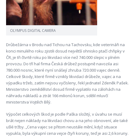
OLYMPUS DIGITAL CAMERA
Drůbežárna v Brodu nad Tichou na Tachovsku, kde veterináři na
konci minulého roku zjistili dosud největší ohnisko ptačí chřipky v
ČR, je tři čtvrtě roku po likvidaci více než 740.000 slepic v plném
provozu. Do tří hal firma Česká drůbež postupně navozila asi
780.000 nosnic, které nyní snášejí zhruba 720.000 vajec denně.
Celkové škody, které firmě vznikly likvidací drůbeže, vajec a na
výpadku tržeb, zatím nejsou vyčísleny, řekl jednatel Zdeněk Pašek.
Ministerstvo zemědělství dosud firmě vyplatilo na zálohách na
náhradu nákladů a ztrát 166 milionů korun, sdělil mluvčí
ministerstva Vojtěch Bílý.
Výpočet celkových škod je podle Paška složitý, v úvahu se musí
brát nejen náklady na likvidaci chovu a na jeho obnovení, ale také
ušlé tržby. „Cena vajec se přitom neustále mění, když situace
vypukla, byla výkupní cena vejce čtyři koruny, teď je asi 2,6 koruny.