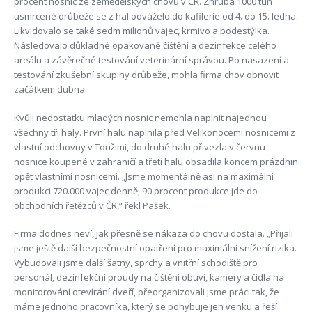
procent nosnic ze zemědělských chovů v ČR. Zhruba 1000 tun
usmrcené drůbeže se z hal odváželo do kafilerie od 4. do 15. ledna.
Likvidovalo se také sedm milionů vajec, krmivo a podestýlka.
Následovalo důkladné opakované čištění a dezinfekce celého
areálu a závěrečné testování veterinární správou. Po nasazení a
testování zkušební skupiny drůbeže, mohla firma chov obnovit
začátkem dubna.
Kvůli nedostatku mladých nosnic nemohla naplnit najednou
všechny tři haly. První halu naplnila před Velikonocemi nosnicemi z
vlastní odchovny v Toužimi, do druhé halu přivezla v červnu
nosnice koupené v zahraničí a třetí halu obsadila koncem prázdnin
opět vlastními nosnicemi. „Jsme momentálně asi na maximální
produkci 720.000 vajec denně, 90 procent produkce jde do
obchodních řetězců v ČR,“ řekl Pašek.
Firma dodnes neví, jak přesně se nákaza do chovu dostala. „Přijali
jsme ještě další bezpečnostní opatření pro maximální snížení rizika.
Vybudovali jsme další šatny, sprchy a vnitřní schodiště pro
personál, dezinfekční proudy na čištění obuvi, kamery a čidla na
monitorování otevírání dveří, přeorganizovali jsme práci tak, že
máme jednoho pracovníka, který se pohybuje jen venku a řeší