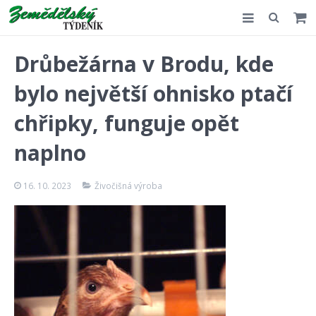
Slovensko
Drůbežárna v Brodu, kde
Komentář
bylo největší ohnisko ptačí
Akce
chřipky, funguje opět
E-shop
naplno
Kontakt
16. 10. 2023
Živočišná výroba