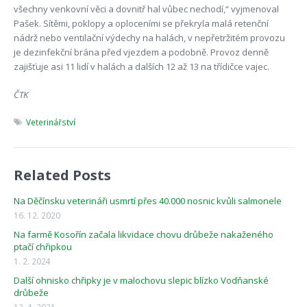
všechny venkovní věci a dovnitř hal vůbec nechodí,“ vyjmenoval
Pašek. Sítěmi, poklopy a oploceními se překryla malá retenční
nádrž nebo ventilační výdechy na halách, v nepřetržitém provozu
je dezinfekční brána před vjezdem a podobně. Provoz denně
zajišťuje asi 11 lidí v halách a dalších 12 až 13 na třídičce vajec.
ČTK
Veterinářství
Related Posts
Na Děčínsku veterináři usmrtí přes 40.000 nosnic kvůli salmonele
16. 12. 2020
Na farmě Kosořín začala likvidace chovu drůbeže nakaženého
ptačí chřipkou
1. 2. 2024
Další ohnisko chřipky je v malochovu slepic blízko Vodňanské
drůbeže
13. 4. 2021