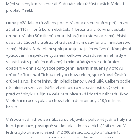
Mění se ceny krmiv i energií. Stát nám ale už část našich žádostí
proplatil,“ řekl.
Firma požádala o tři zálohy podle zákona o veterinární péči. První
zálohu 116 milionů korun obdržela 1. března a 9. června dostala
druhou zálohu 50 milionů korun. Mluvčí ministerstva zemědělství
uvedl, že žádost o třetí zálohu dosud není uzavřená a ministerstvo
zemědělství s žadatelem spolupracuje na jejím vyřízení. „Kompletní
vyúčtování, respektive vyčíslení, celkové požadované náhrady v
souvislosti s plněním nařízených mimořádných veterinárních
opatření v ohnisku vysoce patogenní aviární influenzy v chovu
drůbeže Brod nad Tichou nebylo chovatelem, společností Česká
drůbež s.r.o., k dnešnímu dni předloženo,“ uvedl Bílý. Celkem podle
něj ministerstvo zemědělství evidovalo v souvislosti s výskytem
ptačí chřipky k 13. říjnu v celé republice 17 žádostí o náhradu škod.
V letošním roce vyplatilo chovatelům dohromady 210,5 milionu
korun.
V Brodu nad Tichou se nákaza se objevila v polovině jedné haly na
konci prosince, postupně se dostala i do ostatních částí chovu. V
lednu bylo utraceno všech 742.000 slepic, což bylo přibližně 15