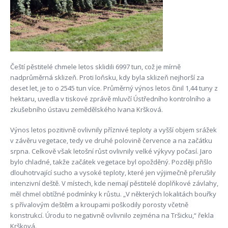
Čeští pěstitelé chmele letos sklidili 6997 tun, což je mírně
nadprůměrná sklizeň. Proti loňsku, kdy byla sklizeň nejhorší za
deset let, je to o 2545 tun více. Průměrný výnos letos činil 1,44 tuny z
hektaru, uvedla v tiskové zprávě mluvčí Ústředního kontrolního a
zkušebního ústavu zemědělského Ivana Kršková.
Výnos letos pozitivně ovlivnily příznivé teploty a vyšší objem srážek
v závěru vegetace, tedy ve druhé polovině července a na začátku
srpna. Celkově však letošní růst ovlivnily velké výkyvy počasí. Jaro
bylo chladné, takže začátek vegetace byl opožděný. Později přišlo
dlouhotrvající sucho a vysoké teploty, které jen výjimečně přerušily
intenzivní deště. V místech, kde nemají pěstitelé doplňkové závlahy,
měl chmel obtížné podmínky k růstu. „V některých lokalitách bouřky
s přívalovým deštěm a kroupami poškodily porosty včetně
konstrukcí. Úrodu to negativně ovlivnilo zejména na Tršicku,“ řekla
Kršková.