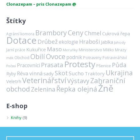
Clonazepam – pris Clonazepam @
Štítky
Brambory
Ceny
Chmel
Cukrová řepa
Agrární komora
Dotace
Drůbež
Hraboši
ekologie
Jablka
Jahody
Maso
Kukuřice
Ministerstvo
Mrazy
Jarní práce
Mléko
Meruňky
Ovoce
Obilí
podnik
Obchod
Potraviny
Potravinářství
mák
Protesty
Prasata
Půda
Pracovníci
Pšenice
Počasí
Ukrajina
Skot
Réva vinná
Sucho
sady
Traktory
Ryby
Veterinářství
Zahraniční
Výstavy
Veletrh
Žně
obchod
Řepka olejná
Zelenina
E-shop
Knihy
(9)