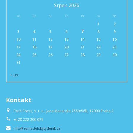
Srpen 2026
Po
Út
St
Čt
Pá
So
Ne
1
2
7
3
4
5
6
8
9
10
11
12
13
14
15
16
17
18
19
20
21
22
23
24
25
26
27
28
29
30
31
« Lis
Kontakt
Profi Press, s. r. o., Jana Masaryka 2559/56b, 12000 Praha 2
+420 222 200 071
info@zemedelskytydenik.cz