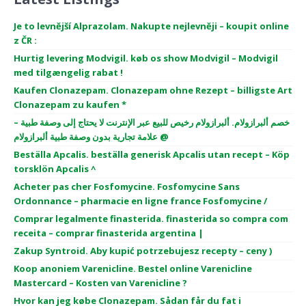
Je to levnější Alprazolam. Nakupte nejlevněji – koupit online
z ČR :
Hurtig levering Modvigil. køb os show Modvigil – Modvigil
med tilgængelig rabat !
Kaufen Clonazepam. Clonazepam ohne Rezept – billigste Art
Clonazepam zu kaufen *
خصم ألبرازولام. ألبرازولام رخيص للبيع عبر الإنترنت لا يحتاج إلى وصفة طبية –
علامة تجارية بدون وصفة طبية ألبرازولام @
Beställa Apcalis. beställa generisk Apcalis utan recept – Köp
torsklön Apcalis ^
Acheter pas cher Fosfomycine. Fosfomycine Sans
Ordonnance – pharmacie en ligne france Fosfomycine /
Comprar legalmente finasterida. finasterida so compra com
receita – comprar finasterida argentina |
Zakup Syntroid. Aby kupić potrzebujesz recepty – ceny )
Koop anoniem Varenicline. Bestel online Varenicline
Mastercard – Kosten van Varenicline ?
Hvor kan jeg købe Clonazepam. Sådan får du fat i