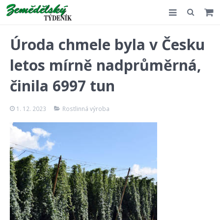
Slovensko
Úroda chmele byla v Česku
Komentář
letos mírně nadprůměrná,
Akce
činila 6997 tun
E-shop
1. 12. 2023
Rostlinná výroba
Kontakt