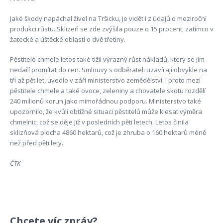
Jaké škody napáchal živel na Tršicku, je vidět i z údajů o meziroční
produkci růstu. Sklizeň se zde zvýšila pouze o 15 procent, zatímco v
žatecké a úštěcké oblasti o dvě třetiny.
Pěstitelé chmele letos také tížil výrazný růst nákladů, který se jim
nedaří promítat do cen. Smlouvy s odběrateli uzavírají obvykle na
tři až pět let, uvedlo v září ministerstvo zemědělství. I proto mezi
pěstitele chmele a také ovoce, zeleniny a chovatele skotu rozdělí
240 milionů korun jako mimořádnou podporu. Ministerstvo také
upozornilo, že kvůli obtížné situaci pěstitelů může klesat výměra
chmelnic, což se děje již v posledních pěti letech. Letos činila
sklizňová plocha 4860 hektarů, což je zhruba o 160 hektarů méně
než před pěti lety.
ČTK
Chcete víc zpráv?