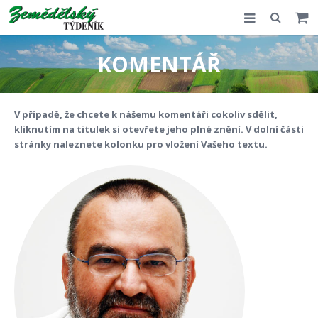
Slovensko
KOMENTÁŘ
Komentář
Akce
V případě, že chcete k nášemu komentáři cokoliv sdělit,
kliknutím na titulek si otevřete jeho plné znění. V dolní části
E-shop
stránky naleznete kolonku pro vložení Vašeho textu.
Kontakt