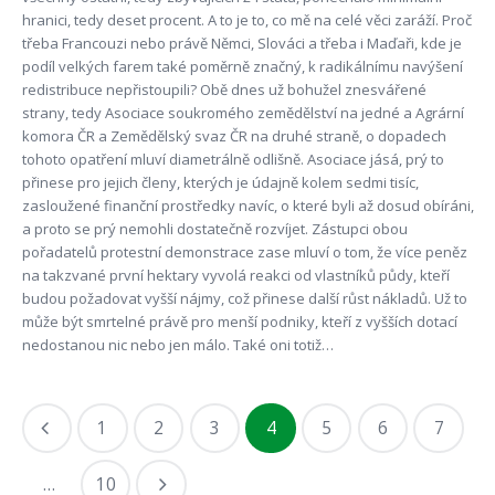
hranici, tedy deset procent. A to je to, co mě na celé věci zaráží. Proč
třeba Francouzi nebo právě Němci, Slováci a třeba i Maďaři, kde je
podíl velkých farem také poměrně značný, k radikálnímu navýšení
redistribuce nepřistoupili? Obě dnes už bohužel znesvářené
strany, tedy Asociace soukromého zemědělství na jedné a Agrární
komora ČR a Zemědělský svaz ČR na druhé straně, o dopadech
tohoto opatření mluví diametrálně odlišně. Asociace jásá, prý to
přinese pro jejich členy, kterých je údajně kolem sedmi tisíc,
zasloužené finanční prostředky navíc, o které byli až dosud obíráni,
a proto se prý nemohli dostatečně rozvíjet. Zástupci obou
pořadatelů protestní demonstrace zase mluví o tom, že více peněz
na takzvané první hektary vyvolá reakci od vlastníků půdy, kteří
budou požadovat vyšší nájmy, což přinese další růst nákladů. Už to
může být smrtelné právě pro menší podniky, kteří z vyšších dotací
nedostanou nic nebo jen málo. Také oni totiž…
1
2
3
4
5
6
7
…
10