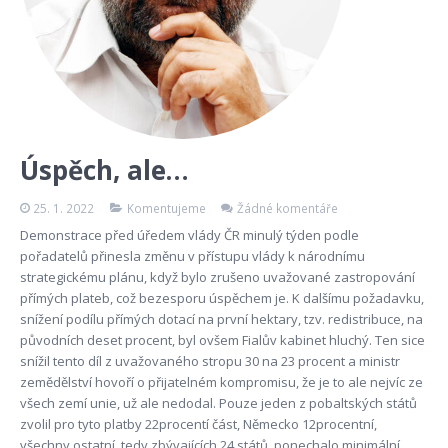
Úspěch, ale…
25. 1. 2022
Komentujeme
Žádné komentáře
Demonstrace před úředem vlády ČR minulý týden podle
pořadatelů přinesla změnu v přístupu vlády k národnímu
strategickému plánu, když bylo zrušeno uvažované zastropování
přímých plateb, což bezesporu úspěchem je. K dalšímu požadavku,
snížení podílu přímých dotací na první hektary, tzv. redistribuce, na
původních deset procent, byl ovšem Fialův kabinet hluchý. Ten sice
snížil tento díl z uvažovaného stropu 30 na 23 procent a ministr
zemědělství hovoří o přijatelném kompromisu, že je to ale nejvíc ze
všech zemí unie, už ale nedodal. Pouze jeden z pobaltských států
zvolil pro tyto platby 22procentí část, Německo 12procentní,
všechny ostatní, tedy zbývajících 24 států, ponechalo minimální