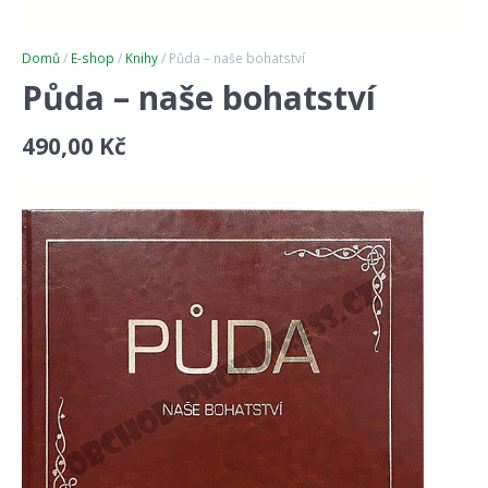
Domů
/
E-shop
/
Knihy
/ Půda – naše bohatství
Půda – naše bohatství
490,00
Kč