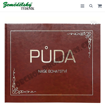
Slovensko
🔍
Komentář
Akce
E-shop
Kontakt