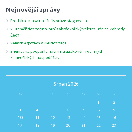
Nejnovější zprávy
Produkce masa na jižní Moravě stagnovala
V Litoměřicích začíná jarní zahrádkářský veletrh Tržnice Zahrady
Čech
Veletrh Agrotech v Kielcích začal
Sněmovna podpořila návrh na uzákonění rodinných
zemědělských hospodářství
Srpen 2026
Po
Út
St
Čt
Pá
So
Ne
1
2
3
4
5
6
7
8
9
10
11
12
13
14
15
16
17
18
19
20
21
22
23