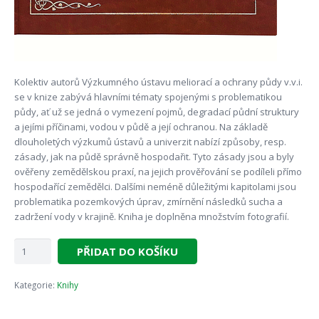
Kolektiv autorů Výzkumného ústavu meliorací a ochrany půdy v.v.i.
se v knize zabývá hlavními tématy spojenými s problematikou
půdy, ať už se jedná o vymezení pojmů, degradací půdní struktury
a jejími příčinami, vodou v půdě a její ochranou. Na základě
dlouholetých výzkumů ústavů a univerzit nabízí způsoby, resp.
zásady, jak na půdě správně hospodařit. Tyto zásady jsou a byly
ověřeny zemědělskou praxí, na jejich prověřování se podíleli přímo
hospodařící zemědělci. Dalšími neméně důležitými kapitolami jsou
problematika pozemkových úprav, zmírnění následků sucha a
zadržení vody v krajině. Kniha je doplněna množstvím fotografií.
Půda
PŘIDAT DO KOŠÍKU
-
naše
Kategorie:
Knihy
bohatství
množství